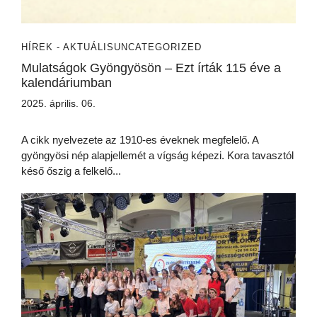
HÍREK - AKTUÁLIS
UNCATEGORIZED
Mulatságok Gyöngyösön – Ezt írták 115 éve a
kalendáriumban
2025. április. 06.
A cikk nyelvezete az 1910-es éveknek megfelelő. A
gyöngyösi nép alapjellemét a vígság képezi. Kora tavasztól
késő őszig a felkelő...