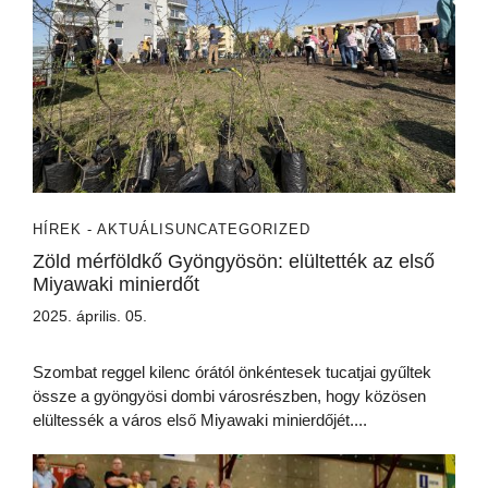
HÍREK - AKTUÁLIS
UNCATEGORIZED
Zöld mérföldkő Gyöngyösön: elültették az első
Miyawaki minierdőt
2025. április. 05.
Szombat reggel kilenc órától önkéntesek tucatjai gyűltek
össze a gyöngyösi dombi városrészben, hogy közösen
elültessék a város első Miyawaki minierdőjét....