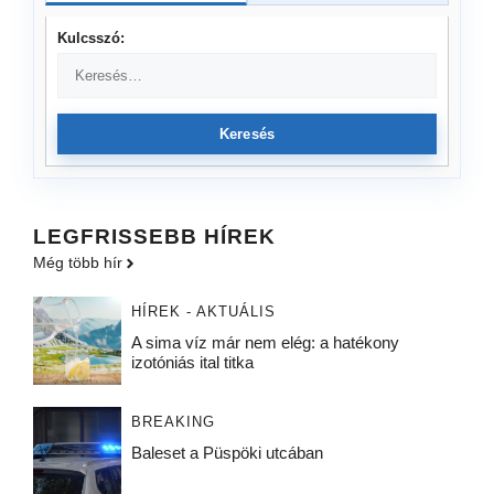
Kulcsszó:
Keresés
LEGFRISSEBB HÍREK
Még több hír
HÍREK - AKTUÁLIS
A sima víz már nem elég: a hatékony
izotóniás ital titka
BREAKING
Baleset a Püspöki utcában