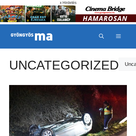
Megszakítás
Kilépés a tartalomba
x Hirdetés
MENÜ
UNCATEGORIZED
Kategór