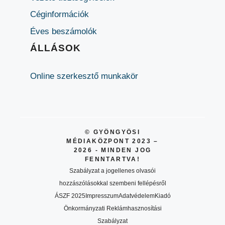
Céginformációk
Éves beszámolók
ÁLLÁSOK
Online szerkesztő munkakör
© GYÖNGYÖSI
MÉDIAKÖZPONT 2023 –
2026 - MINDEN JOG
FENNTARTVA!
Szabályzat a jogellenes olvasói
hozzászólásokkal szembeni fellépésről
ÁSZF 2025
Impresszum
Adatvédelem
Kiadó
Önkormányzati Reklámhasznosítási
Szabályzat