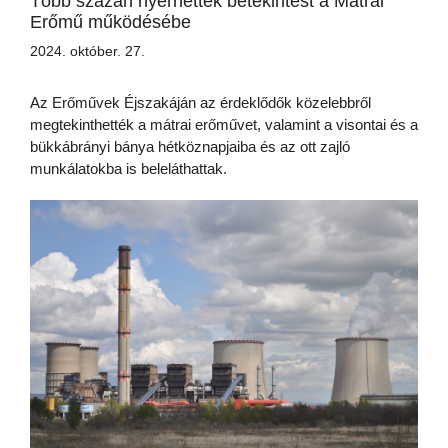
Több százan nyerhettek betekintést a Mátrai
Erőmű működésébe
2024. október. 27.
Az Erőművek Éjszakáján az érdeklődők közelebbről
megtekinthették a mátrai erőművet, valamint a visontai és a
bükkábrányi bánya hétköznapjaiba és az ott zajló
munkálatokba is beleláthattak.