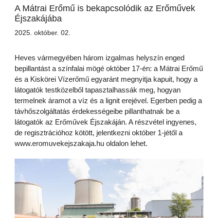
A Mátrai Erőmű is bekapcsolódik az Erőművek
Éjszakájába
2025. október. 02.
Heves vármegyében három izgalmas helyszín enged
bepillantást a színfalai mögé október 17-én: a Mátrai Erőmű
és a Kiskörei Vízerőmű egyaránt megnyitja kapuit, hogy a
látogatók testközelből tapasztalhassák meg, hogyan
termelnek áramot a víz és a lignit erejével. Egerben pedig a
távhőszolgáltatás érdekességeibe pillanthatnak be a
látogatók az Erőművek Éjszakáján. A részvétel ingyenes,
de regisztrációhoz kötött, jelentkezni október 1-jétől a
www.eromuvekejszakaja.hu oldalon lehet.