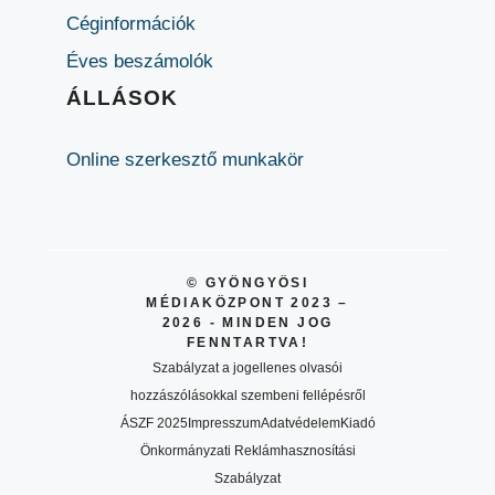
Céginformációk
Éves beszámolók
ÁLLÁSOK
Online szerkesztő munkakör
© GYÖNGYÖSI
MÉDIAKÖZPONT 2023 –
2026 - MINDEN JOG
FENNTARTVA!
Szabályzat a jogellenes olvasói
hozzászólásokkal szembeni fellépésről
ÁSZF 2025
Impresszum
Adatvédelem
Kiadó
Önkormányzati Reklámhasznosítási
Szabályzat