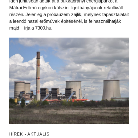
Idén júniusban adták át a bükkábrányi energiaparkot a
Mátrai Erőmű egykori külszíni lignitbányájának rekultivált
részén. Jelenleg a próbaüzem zajlik, melynek tapasztalatait
a leendő hazai erőművek építésénél, is felhasználhatják
majd – írja a 7300.hu.
HÍREK - AKTUÁLIS