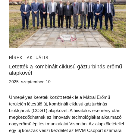
HÍREK - AKTUÁLIS
Letették a kombinált ciklusú gázturbinás erőmű
alapkövét
2025. szeptember. 10.
Ünnepélyes keretek között tették le a Mátrai Erőmű
területén létesülő új, kombinált ciklusú gázturbinás
blokkjának (CCGT) alapkövét. A hivatalos esemény után
megkezdődhetnek az innovatív technológiákat alkalmazó
nagyerőmű építési munkálatai Visontán. Az alapkőletétellel
egy új korszak veszi kezdetét az MVM Csoport számára,