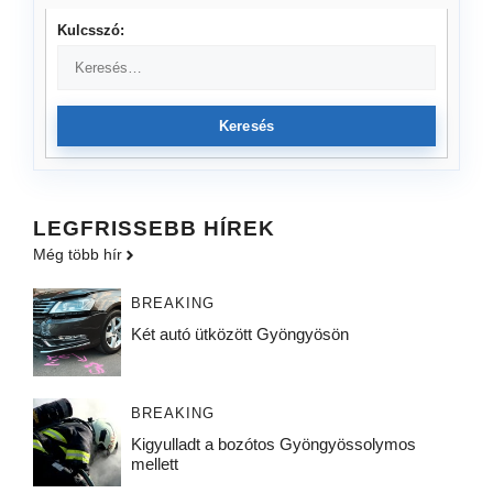
Kulcsszó:
Keresés
LEGFRISSEBB HÍREK
Még több hír
BREAKING
Két autó ütközött Gyöngyösön
BREAKING
Kigyulladt a bozótos Gyöngyössolymos
mellett