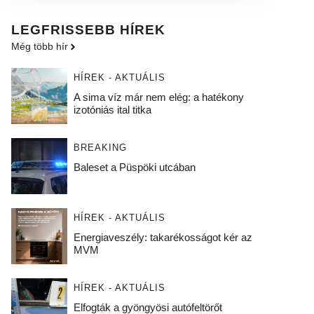
LEGFRISSEBB HÍREK
Még több hír
HÍREK - AKTUÁLIS
A sima víz már nem elég: a hatékony
izotóniás ital titka
BREAKING
Baleset a Püspöki utcában
HÍREK - AKTUÁLIS
Energiaveszély: takarékosságot kér az
MVM
HÍREK - AKTUÁLIS
Elfogták a gyöngyösi autófeltörőt