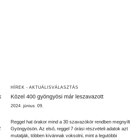
HÍREK - AKTUÁLIS
VÁLASZTÁS
k
Közel 400 gyöngyösi már leszavazott
2024. június. 09.
Reggel hat órakor mind a 30 szavazókör rendben megnyílt
2
Gyöngyösön. Az első, reggel 7 órási részvételi adatok azt
mutatják, többen kívánnak voksolni, mint a legutóbbi