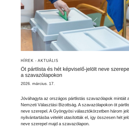
HÍREK - AKTUÁLIS
Öt pártlista és hét képviselő-jelölt neve szerepe
a szavazólapokon
2026. március. 17.
Jóváhagyta az országos pártlistás szavazólapok mintáit 
Nemzeti Választási Bizottság. A szavazólapokon öt pártli
neve szerepel. A Gyöngyösi választókörzetben három jelö
nyilvántartásba vételét utasították el, így összesen hét jelö
neve szerepel majd a szavazólapon.