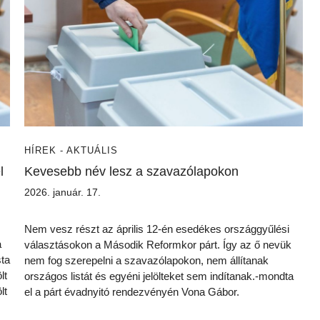
HÍREK - AKTUÁLIS
l
Kevesebb név lesz a szavazólapokon
2026. január. 17.
Nem vesz részt az április 12-én esedékes országgyűlési
a
választásokon a Második Reformkor párt. Így az ő nevük
sta
nem fog szerepelni a szavazólapokon, nem állítanak
lt
országos listát és egyéni jelölteket sem indítanak.-mondta
lt
el a párt évadnyitó rendezvényén Vona Gábor.