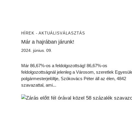
HÍREK - AKTUÁLIS
VÁLASZTÁS
Már a hajrában járunk!
2024. június. 09.
Már 86,67%-os a feldolgozottság! 86,67%-os
feldolgozottságnál jelenleg a Városom, szeretlek Egyesül
polgármesterjelöltje, Szókovács Péter áll az élen, 4842
szavazattal, ami...