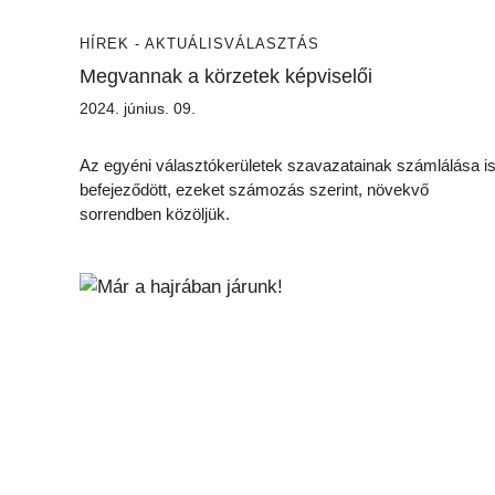
HÍREK - AKTUÁLIS
VÁLASZTÁS
Megvannak a körzetek képviselői
2024. június. 09.
Az egyéni választókerületek szavazatainak számlálása i
befejeződött, ezeket számozás szerint, növekvő
sorrendben közöljük.