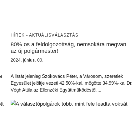
HÍREK - AKTUÁLIS
VÁLASZTÁS
80%-os a feldolgozottság, nemsokára megvan
az új polgármester!
2024. június. 09.
A listát jelenleg Szókovács Péter, a Városom, szeretlek
et
Egyesület jelöltje vezeti 42,50%-kal, mögötte 34,99%-kal Dr.
Végh Attila az Ellenzéki Együttműködéstől,...