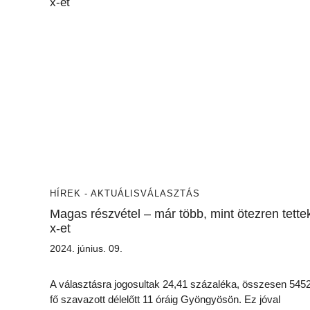
HÍREK - AKTUÁLIS
VÁLASZTÁS
Magas részvétel – már több, mint ötezren tette
x-et
2024. június. 09.
A választásra jogosultak 24,41 százaléka, összesen 545
fő szavazott délelőtt 11 óráig Gyöngyösön. Ez jóval