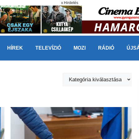
x Hirdetés
HÍREK
TELEVÍZIÓ
MOZI
RÁDIÓ
ÚJS
Kategóriák