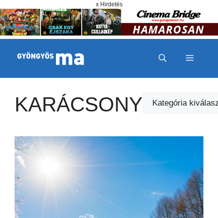
Megszakítás
Kilépés a tartalomba
x Hirdetés
MENÜ
KARÁCSONY
Kategóriák