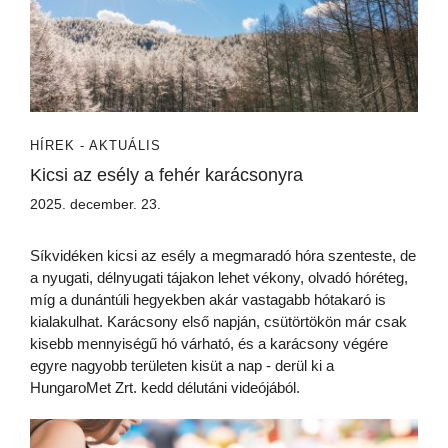
HÍREK - AKTUÁLIS
Kicsi az esély a fehér karácsonyra
2025. december. 23.
Síkvidéken kicsi az esély a megmaradó hóra szenteste, de
a nyugati, délnyugati tájakon lehet vékony, olvadó hóréteg,
míg a dunántúli hegyekben akár vastagabb hótakaró is
kialakulhat. Karácsony első napján, csütörtökön már csak
kisebb mennyiségű hó várható, és a karácsony végére
egyre nagyobb területen kisüt a nap - derül ki a
HungaroMet Zrt. kedd délutáni videójából.