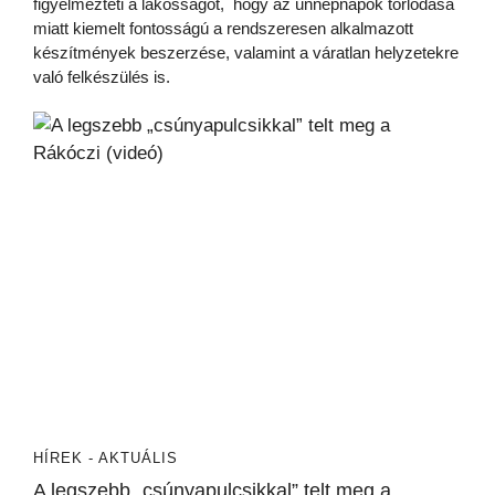
figyelmezteti a lakosságot, hogy az ünnepnapok torlódása
miatt kiemelt fontosságú a rendszeresen alkalmazott
készítmények beszerzése, valamint a váratlan helyzetekre
való felkészülés is.
HÍREK - AKTUÁLIS
A legszebb „csúnyapulcsikkal” telt meg a