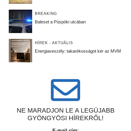
BREAKING
Baleset a Püspöki utcában
HÍREK - AKTUÁLIS
Energiaveszély: takarékosságot kér az MVM
NE MARADJON LE A LEGÚJABB
GYÖNGYÖSI HÍREKRŐL!
E-mail cím: