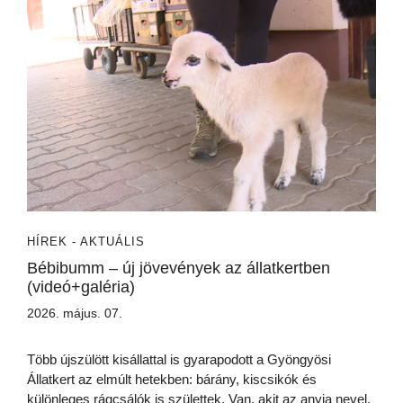
HÍREK - AKTUÁLIS
Bébibumm – új jövevények az állatkertben
(videó+galéria)
2026. május. 07.
Több újszülött kisállattal is gyarapodott a Gyöngyösi
Állatkert az elmúlt hetekben: bárány, kiscsikók és
különleges rágcsálók is születtek. Van, akit az anyja nevel,