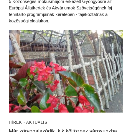
5 Közönséges mókusmajom érkezett Gyöngyösre az
Európai Állatkertek és Akváriumok Szövetségének faj
fenntartó programjainak keretében - tájékoztatnak a
közösségi oldalukon.
HÍREK - AKTUÁLIS
Már körvonalazódik, kik költöznek városunkba