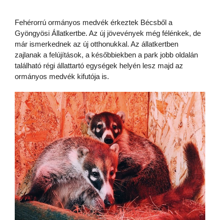
Fehérorrú ormányos medvék érkeztek Bécsből a
Gyöngyösi Állatkertbe. Az új jövevények még félénkek, de
már ismerkednek az új otthonukkal. Az állatkertben
zajlanak a felújítások, a későbbiekben a park jobb oldalán
található régi állattartó egységek helyén lesz majd az
ormányos medvék kifutója is.