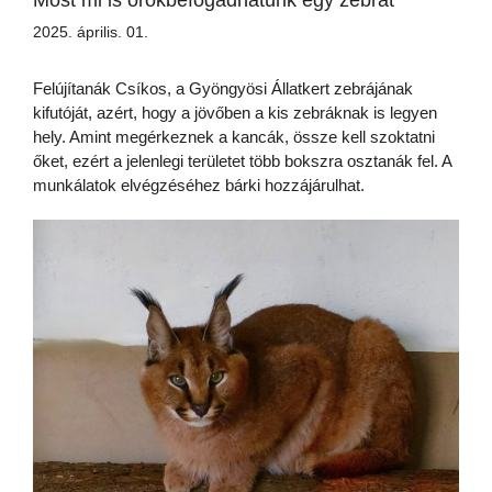
Most mi is örökbefogadhatunk egy zebrát
2025. április. 01.
Felújítanák Csíkos, a Gyöngyösi Állatkert zebrájának
kifutóját, azért, hogy a jövőben a kis zebráknak is legyen
hely. Amint megérkeznek a kancák, össze kell szoktatni
őket, ezért a jelenlegi területet több bokszra osztanák fel. A
munkálatok elvégzéséhez bárki hozzájárulhat.