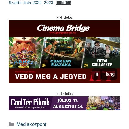
Szallitoi-lista-2022_2023
Letöltés
x Hirdetés
⏸
Hang
x Hirdetés
Kategória
Médiaközpont