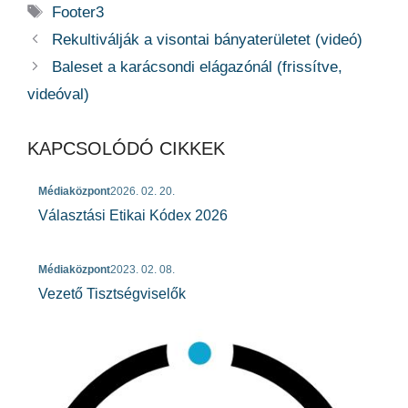
Címkék
Footer3
Rekultiválják a visontai bányaterületet (videó)
Baleset a karácsondi elágazónál (frissítve,
videóval)
KAPCSOLÓDÓ CIKKEK
Médiaközpont
2026. 02. 20.
Választási Etikai Kódex 2026
Médiaközpont
2023. 02. 08.
Vezető Tisztségviselők