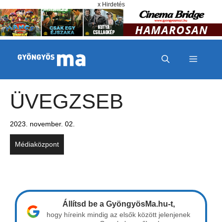
Megszakítás
Kilépés a tartalomba
x Hirdetés
MENÜ
ÜVEGZSEB
2023. november. 02.
Médiaközpont
Állítsd be a GyöngyösMa.hu-t,
hogy híreink mindig az elsők között jelenjenek