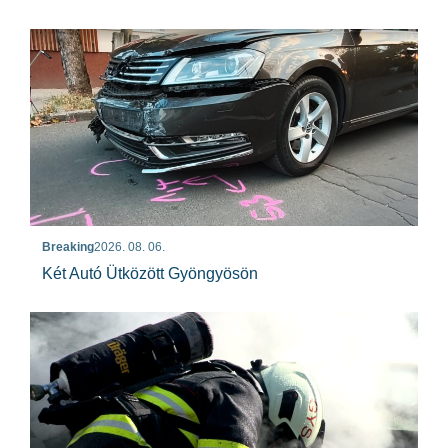
Breaking
2026. 08. 06.
Két Autó Ütközött Gyöngyösön