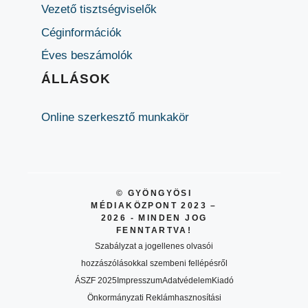
Vezető tisztségviselők
Céginformációk
Éves beszámolók
ÁLLÁSOK
Online szerkesztő munkakör
© GYÖNGYÖSI
MÉDIAKÖZPONT 2023 –
2026 - MINDEN JOG
FENNTARTVA!
Szabályzat a jogellenes olvasói
hozzászólásokkal szembeni fellépésről
ÁSZF 2025
Impresszum
Adatvédelem
Kiadó
Önkormányzati Reklámhasznosítási