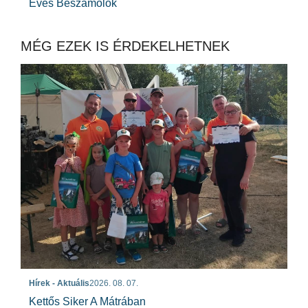
Éves Beszámolók
MÉG EZEK IS ÉRDEKELHETNEK
Hírek - Aktuális
2026. 08. 07.
Kettős Siker A Mátrában