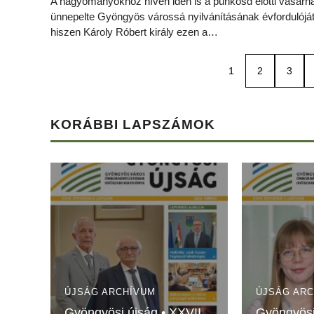
A hagyományokhoz híven idén is a pünkösd előtti vasárn
ünnepelte Gyöngyös várossá nyilvánításának évfordulóját
hiszen Károly Róbert király ezen a…
1
2
3
KORÁBBI LAPSZÁMOK
ÚJSÁG ARCHÍVUM
ÚJSÁG AR
Gyöngyösi újság • XXVII.
Gyöngyösi