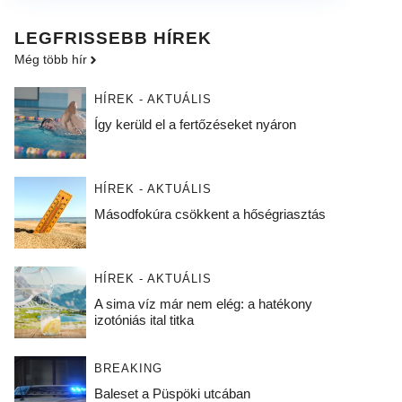
LEGFRISSEBB HÍREK
Még több hír
HÍREK - AKTUÁLIS
Így kerüld el a fertőzéseket nyáron
HÍREK - AKTUÁLIS
Másodfokúra csökkent a hőségriasztás
HÍREK - AKTUÁLIS
A sima víz már nem elég: a hatékony
izotóniás ital titka
BREAKING
Baleset a Püspöki utcában