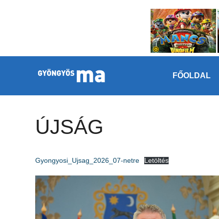
Megszakítás
Kilépés a tartalomba
FŐOLDAL
ÚJSÁG
Gyongyosi_Ujsag_2026_07-netre
Letöltés