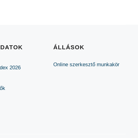
ADATOK
ÁLLÁSOK
Online szerkesztő munkakör
ódex 2026
lők