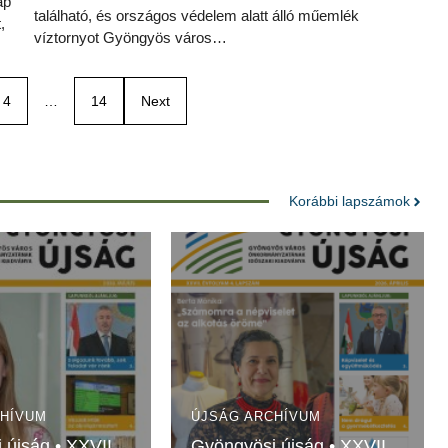
ap
található, és országos védelem alatt álló műemlék
,
víztornyot Gyöngyös város…
4
…
14
Next
Korábbi lapszámok
CHÍVUM
ÚJSÁG ARCHÍVUM
 újság • XXVII.
Gyöngyösi újság • XXVII.