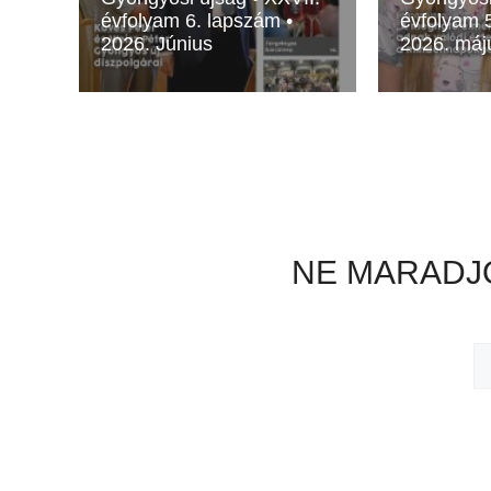
évfolyam 6. lapszám •
évfolyam 
2026. Június
2026. máj
NE MARADJO