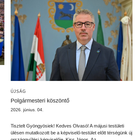
ÚJSÁG
Polgármesteri köszöntő
2026. június. 04.
Tisztelt Gyöngyösiek! Kedves Olvasó! A májusi testületi
ülésen mutatkozott be a képviselő-testület előtt térségünk új
országgyűlési képviselője, Kiss János. Az…