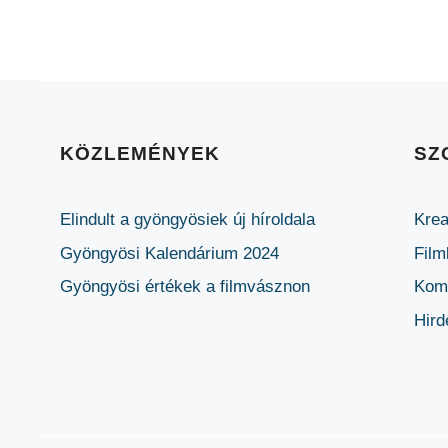
KÖZLEMÉNYEK
SZ
Elindult a gyöngyösiek új híroldala
Krea
Gyöngyösi Kalendárium 2024
Film
Gyöngyösi értékek a filmvásznon
Komm
Hird