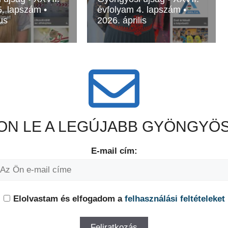
5. lapszám •
évfolyam 4. lapszám •
us
2026. április
N LE A LEGÚJABB GYÖNGYÖS
E-mail cím:
Elolvastam és elfogadom a
felhasználási feltételeket