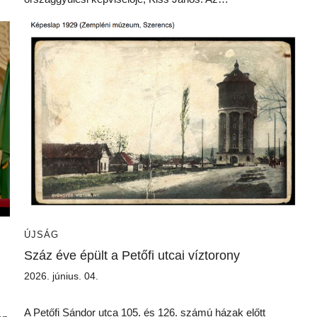
ÚJSÁG
Száz éve épült a Petőfi utcai víztorony
2026. június. 04.
A Petőfi Sándor utca 105. és 126. számú házak előtt