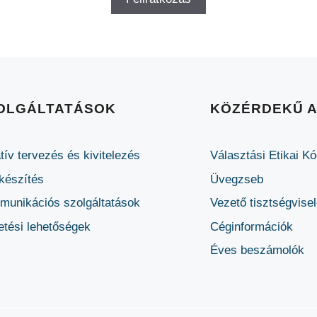
OLGÁLTATÁSOK
KÖZÉRDEKŰ 
tív tervezés és kivitelezés
Választási Etikai K
készítés
Üvegzseb
unikációs szolgáltatások
Vezető tisztségvise
etési lehetőségek
Céginformációk
Éves beszámolók