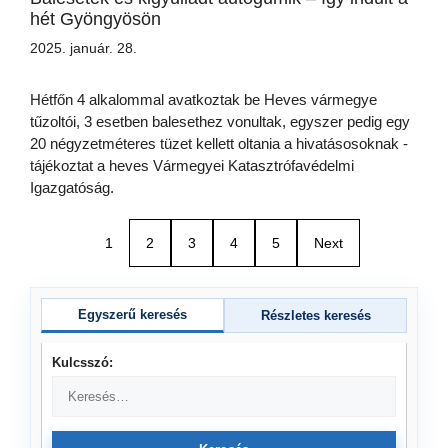
hét Gyöngyösön
2025. január. 28.
Hétfőn 4 alkalommal avatkoztak be Heves vármegye
tűzoltói, 3 esetben balesethez vonultak, egyszer pedig egy
20 négyzetméteres tüzet kellett oltania a hivatásosoknak -
tájékoztat a heves Vármegyei Katasztrófavédelmi
Igazgatóság.
1
2
3
4
5
Next
Egyszerű keresés
Részletes keresés
Kulcsszó: