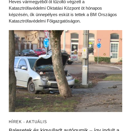
Heves vármegyéből öt tűzoltó végzett a
Katasztrófavédelmi Oktatási Központ öt hónapos
képzésén, ők ünnepélyes esküt is tettek a BM Országos
Katasztrófavédelmi Főigazgatóságon.
HÍREK - AKTUÁLIS
Balesetek és kigyulladt autógumik – így indult a