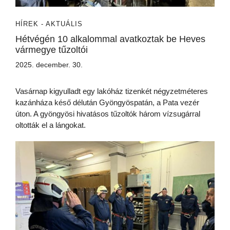
HÍREK - AKTUÁLIS
Hétvégén 10 alkalommal avatkoztak be Heves
vármegye tűzoltói
2025. december. 30.
Vasárnap kigyulladt egy lakóház tizenkét négyzetméteres
kazánháza késő délután Gyöngyöspatán, a Pata vezér
úton. A gyöngyösi hivatásos tűzoltók három vízsugárral
oltották el a lángokat.