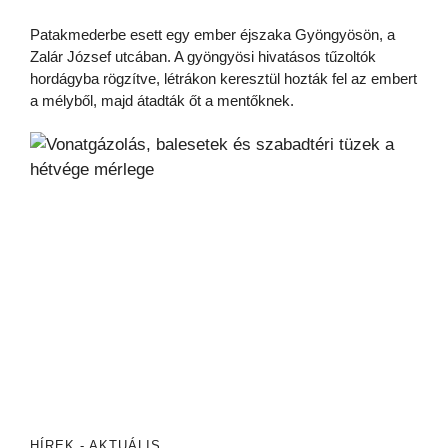
Patakmederbe esett egy ember éjszaka Gyöngyösön, a
Zalár József utcában. A gyöngyösi hivatásos tűzoltók
hordágyba rögzítve, létrákon keresztül hozták fel az embert
a mélyből, majd átadták őt a mentőknek.
HÍREK - AKTUÁLIS