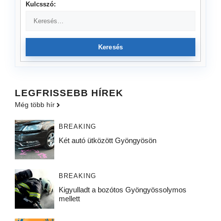
Kulcsszó:
Keresés
LEGFRISSEBB HÍREK
Még több hír
BREAKING
Két autó ütközött Gyöngyösön
BREAKING
Kigyulladt a bozótos Gyöngyössolymos
mellett