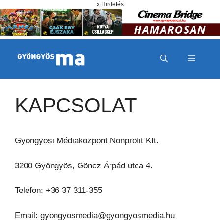
Megszakítás
Kilépés a tartalomba
x Hirdetés
MENÜ
KAPCSOLAT
Gyöngyösi Médiaközpont Nonprofit Kft.
3200 Gyöngyös, Göncz Árpád utca 4.
Telefon: +36 37 311-355
Email: gyongyosmedia@gyongyosmedia.hu