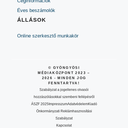
Céginformációk
Éves beszámolók
ÁLLÁSOK
Online szerkesztő munkakör
© GYÖNGYÖSI
MÉDIAKÖZPONT 2023 –
2026 - MINDEN JOG
FENNTARTVA!
Szabályzat a jogellenes olvasói
hozzászólásokkal szembeni fellépésről
ÁSZF 2025
Impresszum
Adatvédelem
Kiadó
Önkormányzati Reklámhasznosítási
Szabályzat
Kapcsolat