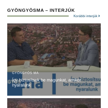
GYÖNGYÖSMA – INTERJÚK
Korábbi interjúk
GYÖNGYÖS MA
Így biztosítsuk be magunkat, amikor
nyaralunk