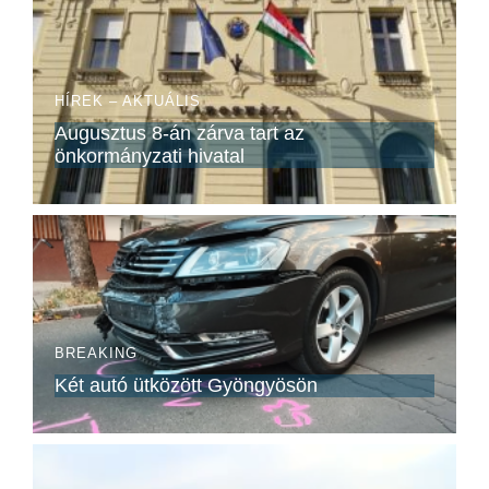
HÍREK – AKTUÁLIS
Augusztus 8-án zárva tart az
önkormányzati hivatal
BREAKING
Két autó ütközött Gyöngyösön