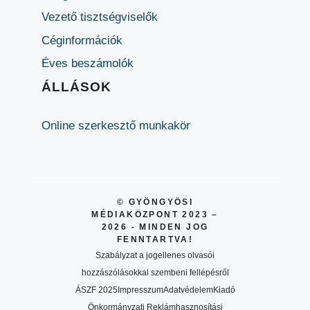
Vezető tisztségviselők
Céginformációk
Éves beszámolók
ÁLLÁSOK
Online szerkesztő munkakör
© GYÖNGYÖSI
MÉDIAKÖZPONT 2023 –
2026 - MINDEN JOG
FENNTARTVA!
Szabályzat a jogellenes olvasói
hozzászólásokkal szembeni fellépésről
ÁSZF 2025
Impresszum
Adatvédelem
Kiadó
Önkormányzati Reklámhasznosítási