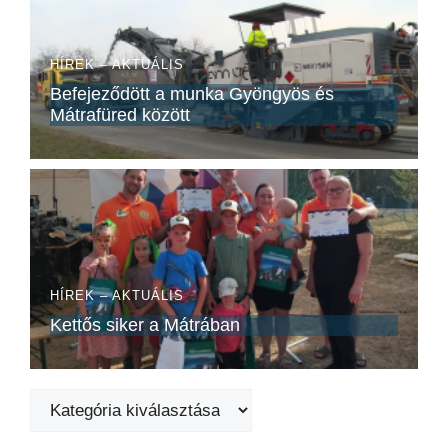
HÍREK – AKTUÁLIS
Befejeződött a munka Gyöngyös és
Mátrafüred között
HÍREK – AKTUÁLIS
Kettős siker a Mátrában
Kategóriák