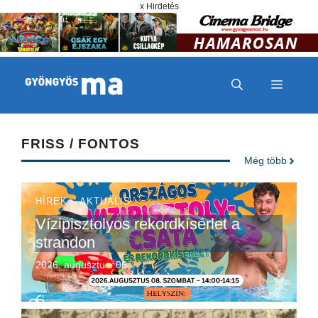
Megszakítás
Kilépés a tartalomba
x Hirdetés
MENÜ
FRISS / FONTOS
Még több
HÍREK – AKTUÁLIS
Vízipisztolyos rekordkísérlet a
strandon
2026. augusztus. 06.