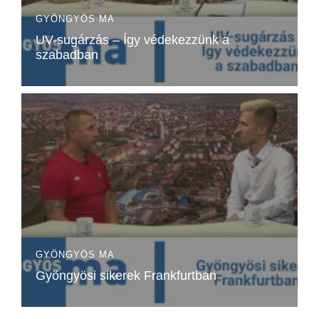
GYÖNGYÖS MA
UV-sugárzás – Így védekezzünk a
szabadban
GYÖNGYÖS MA
Gyöngyösi sikerek Frankfurtban