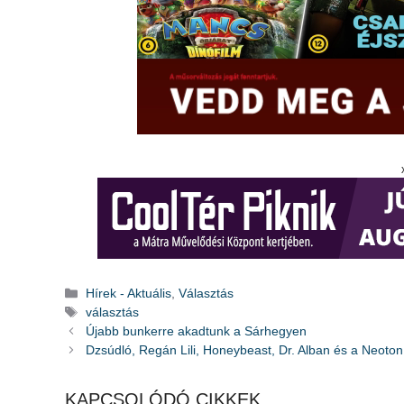
Kategória
Hírek - Aktuális
,
Választás
Címkék
választás
Újabb bunkerre akadtunk a Sárhegyen
Dzsúdló, Regán Lili, Honeybeast, Dr. Alban és a Neoton 
KAPCSOLÓDÓ CIKKEK