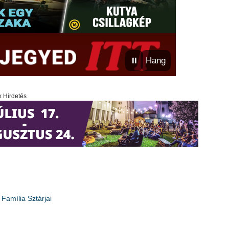
⏸
Hang
x Hirdetés
Família Sztárjai