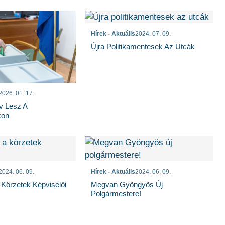
Hírek - Aktuális
2024. 07. 09.
Újra Politikamentesek Az Utcák
2026. 01. 17.
v Lesz A
kon
2024. 06. 09.
Hírek - Aktuális
2024. 06. 09.
Körzetek Képviselői
Megvan Gyöngyös Új
Polgármestere!