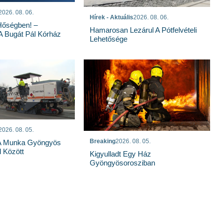
2026. 08. 06.
Hírek - Aktuális
2026. 08. 06.
Hőségben! –
Hamarosan Lezárul A Pótfelvételi
 A Bugát Pál Kórház
Lehetősége
2026. 08. 05.
Breaking
2026. 08. 05.
 A Munka Gyöngyös
 Között
Kigyulladt Egy Ház
Gyöngyösorosziban