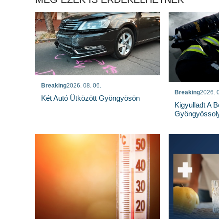
Breaking
2026. 08. 06.
Breaking
2026. 0
Két Autó Ütközött Gyöngyösön
Kigyulladt A 
Gyöngyössoly