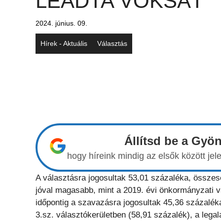
LEADTA VOKSÁT
2024. június. 09.
Hírek - Aktuális
Választás
Állítsd be a Gyö
hogy híreink mindig az elsők között j
A választásra jogosultak 53,01 százaléka, összes
jóval magasabb, mint a 2019. évi önkormányzati v
időpontig a szavazásra jogosultak 45,36 százaléka
3.sz. választókerületben (58,91 százalék), a lega