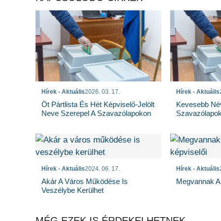
Hírek - Aktuális
2026. 03. 17.
Hírek - Aktuális
Öt Pártlista És Hét Képviselő-Jelölt
Kevesebb Né
Neve Szerepel A Szavazólapokon
Szavazólapo
Hírek - Aktuális
2024. 06. 17.
Hírek - Aktuális
Akár A Város Működése Is
Megvannak A 
Veszélybe Kerülhet
MÉG EZEK IS ÉRDEKELHETNEK