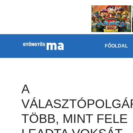
Megszakítás
Kilépés a tartalomba
FŐOLDAL
A
VÁLASZTÓPOLGÁ
TÖBB, MINT FELE