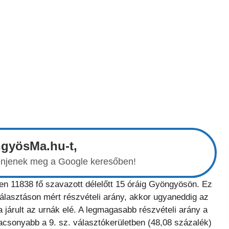
ngyösMa.hu-t,
elenjenek meg a Google keresőben!
en 11838 fő szavazott délelőtt 15 óráig Gyöngyösön. Ez
álasztáson mért részvételi arány, akkor ugyaneddig az
 járult az urnák elé. A legmagasabb részvételi arány a
lacsonyabb a 9. sz. választókerületben (48,08 százalék)