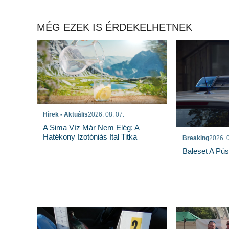
MÉG EZEK IS ÉRDEKELHETNEK
Hírek - Aktuális
2026. 08. 07.
A Sima Víz Már Nem Elég: A
Hatékony Izotóniás Ital Titka
Breaking
2026. 0
Baleset A Pü