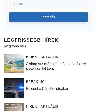
Keresés
LEGFRISSEBB HÍREK
Még több hír
HÍREK - AKTUÁLIS
A sima víz már nem elég: a hatékony
izotóniás ital titka
BREAKING
Baleset a Püspöki utcában
HÍREK - AKTUÁLIS