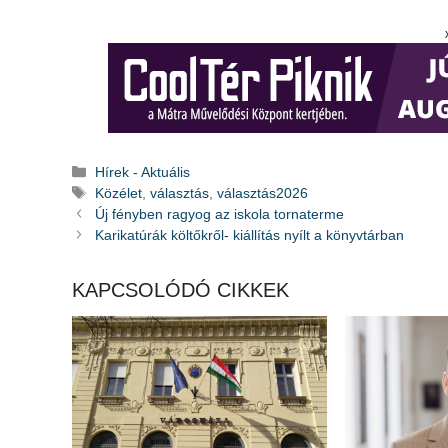
Kategória
Hírek - Aktuális
Címkék
Közélet
,
választás
,
választás2026
Új fényben ragyog az iskola tornaterme
Karikatúrák költőkről- kiállítás nyílt a könyvtárban
KAPCSOLÓDÓ CIKKEK