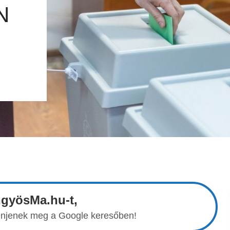
N
ngyösMa.hu-t,
elenjenek meg a Google keresőben!