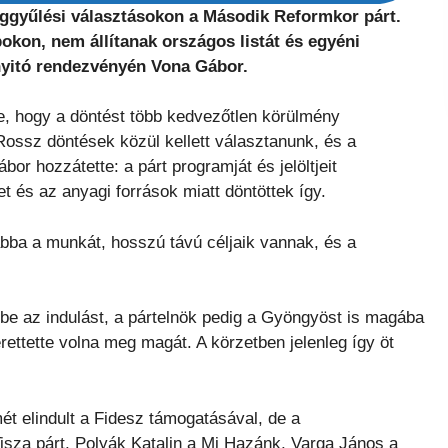
ággyűlési választásokon a Második Reformkor párt.
okon, nem állítanak országos listát és egyéni
dnyitó rendezvényén Vona Gábor.
e, hogy a döntést több kedvezőtlen körülmény
Rossz döntések közül kellett választanunk, és a
or hozzátette: a párt programját és jelöltjeit
et és az anyagi források miatt döntöttek így.
abba a munkát, hosszú távú céljaik vannak, és a
 be az indulást, a pártelnök pedig a Gyöngyöst is magába
rettette volna meg magát. A körzetben jelenleg így öt
ét elindult a Fidesz támogatásával, de a
isza párt, Polyák Katalin a Mi Hazánk, Varga János a