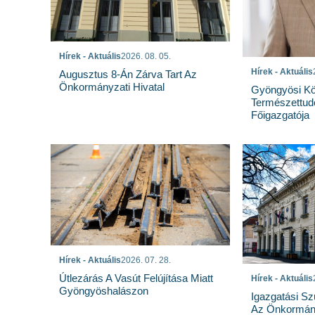
Hírek - Aktuális
2026. 08. 05.
Hírek - Aktuális
Augusztus 8-Án Zárva Tart Az
Önkormányzati Hivatal
Gyöngyösi Kö
Természettu
Főigazgatója
Hírek - Aktuális
2026. 07. 28.
Útlezárás A Vasút Felújítása Miatt
Hírek - Aktuális
Gyöngyöshalászon
Igazgatási Sz
Az Önkormány