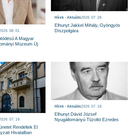
Hírek - Aktuális
2026. 07. 28.
Elhunyt Jakkel Mihály, Gyöngyös
Díszpolgára
2026. 08. 01.
tődésű A Magyar
dományi Múzeum Új
Hírek - Aktuális
2026. 07. 18.
Elhunyt Dávid József
Nyugállományú Tűzoltó Ezredes
2026. 07. 19.
ünetet Rendeltek El
zati Hivatalban