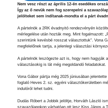
Nem vesz részt az április 12-én esedékes orsz
Így az ő nevük nem fog szerepelni a szavazólap
jelölteket sem indítanak-mondta el a párt éva
A pártelnök a 2RK évadnyitó rendezvényén közölt
mérlegelése után hozták meg. Mint fogalmazott: „
szerintünk kevésbé rosszat választottuk”. Vona Gáb
megfelelőnek tartja, a jelenlegi választási környez
A pártelnök leszögezte azt is, hogy nem hagyják 
választásokig is lát még megoldandó feladatokat.
Vona Gábor pártja még 2025 júniusában jelentette
foglaló Heves 2. sz. egyéni választókerületben mé
indulóról lehet tudni.
Dudás Róbert a Jobbik jelöltje, Horváth László ism
szavazólapokon várhatóan ott lesz Kiss János a T