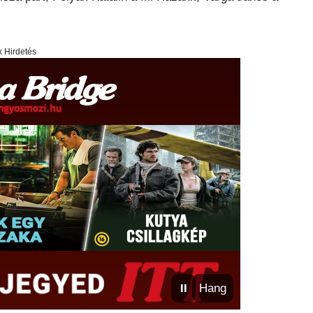
x Hirdetés
⏸
Hang