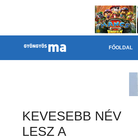
Megszakítás
Kilépés a tartalomba
FŐOLDAL
KEVESEBB NÉV
LESZ A