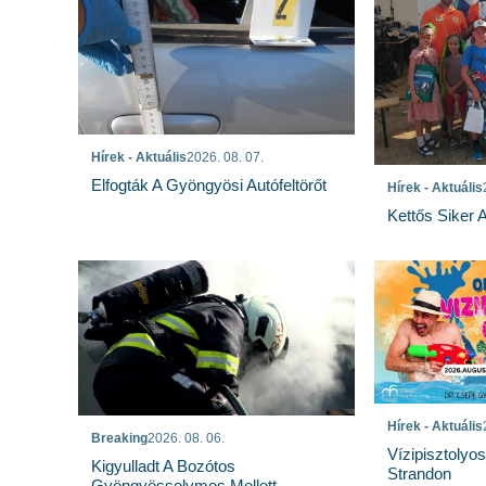
Hírek - Aktuális
2026. 08. 07.
Elfogták A Gyöngyösi Autófeltörőt
Hírek - Aktuális
Kettős Siker 
Hírek - Aktuális
Breaking
2026. 08. 06.
Vízipisztolyo
Kigyulladt A Bozótos
Strandon
Gyöngyössolymos Mellett