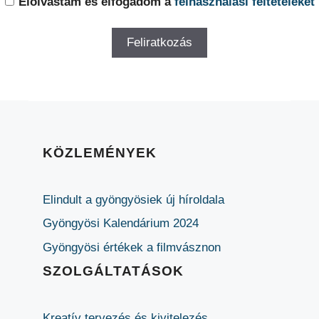
Elolvastam és elfogadom a
felhasználási feltételeket
KÖZLEMÉNYEK
Elindult a gyöngyösiek új híroldala
Gyöngyösi Kalendárium 2024
Gyöngyösi értékek a filmvásznon
SZOLGÁLTATÁSOK
Kreatív tervezés és kivitelezés