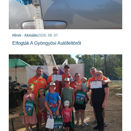
Hírek - Aktuális
2026. 08. 07.
Elfogták A Gyöngyösi Autófeltörőt