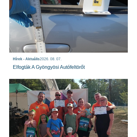
Hírek - Aktuális
2026. 08. 07.
Elfogták A Gyöngyösi Autófeltörőt