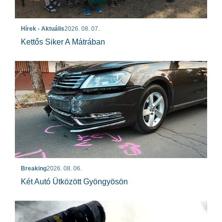
Hírek - Aktuális
2026. 08. 07.
Kettős Siker A Mátrában
Breaking
2026. 08. 06.
Két Autó Ütközött Gyöngyösön