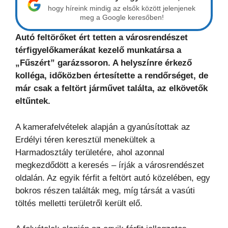
hogy híreink mindig az elsők között jelenjenek
meg a Google keresőben!
Autó feltörőket ért tetten a városrendészet
térfigyelőkamerákat kezelő munkatársa a
„Fűszért” garázssoron. A helyszínre érkező
kolléga, időközben értesítette a rendőrséget, de
már csak a feltört járművet találta, az elkövetők
eltűntek.
A kamerafelvételek alapján a gyanúsítottak az
Erdélyi téren keresztül menekültek a
Harmadosztály területére, ahol azonnal
megkezdődött a keresés – írják a városrendészet
oldalán. Az egyik férfit a feltört autó közelében, egy
bokros részen találták meg, míg társát a vasúti
töltés melletti területről került elő.