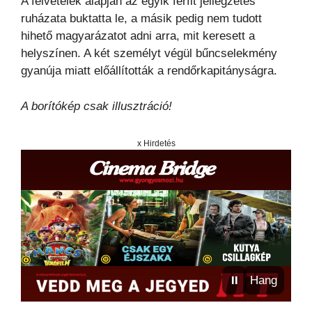
A felvételek alapján az egyik férfit jellegzetes
ruházata buktatta le, a másik pedig nem tudott
hihető magyarázatot adni arra, mit keresett a
helyszínen. A két személyt végül bűncselekmény
gyanúja miatt előállították a rendőrkapitányságra.
A borítókép csak illusztráció!
x Hirdetés
⏸
Hang