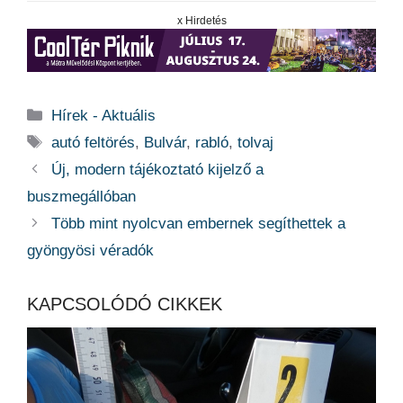
x Hirdetés
Kategória
Hírek - Aktuális
Címkék
autó feltörés
,
Bulvár
,
rabló
,
tolvaj
Új, modern tájékoztató kijelző a
buszmegállóban
Több mint nyolcvan embernek segíthettek a
gyöngyösi véradók
KAPCSOLÓDÓ CIKKEK