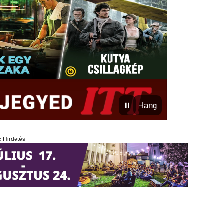
⏸
Hang
x Hirdetés