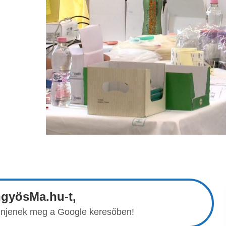
ngyösMa.hu-t,
elenjenek meg a Google keresőben!