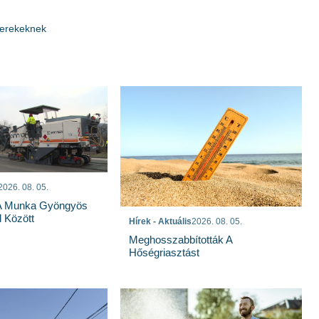
gyerekeknek
2026. 08. 05.
 A Munka Gyöngyös
 Között
Hírek - Aktuális
2026. 08. 05.
Meghosszabbították A
Hőségriasztást