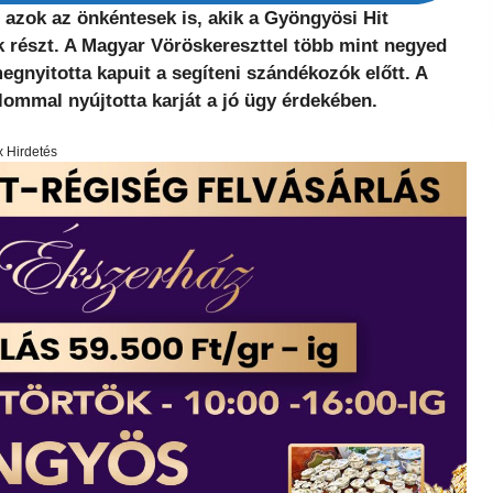
t azok az önkéntesek is, akik a Gyöngyösi Hit
 részt. A Magyar Vöröskereszttel több mint negyed
gnyitotta kapuit a segíteni szándékozók előtt. A
alommal nyújtotta karját a jó ügy érdekében.
x Hirdetés