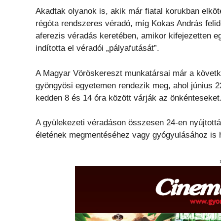
Akadtak olyanok is, akik már fiatal korukban elkö
régóta rendszeres véradó, míg Kokas András felidé
aferezis véradás keretében, amikor kifejezetten e
indította el véradói „pályafutását”.
A Magyar Vöröskereszt munkatársai már a követk
gyöngyösi egyetemen rendezik meg, ahol június 22
kedden 8 és 14 óra között várják az önkénteseket
A gyülekezeti véradáson összesen 24-en nyújtottá
életének megmentéséhez vagy gyógyulásához is h