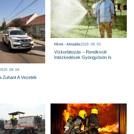
Hírek - Aktuális
2026. 08. 03.
Vízkorlátozás – Rendkívüli
Intézkedések Gyöngyösön Is
2026. 08. 04.
a Zuhant A Vezeték