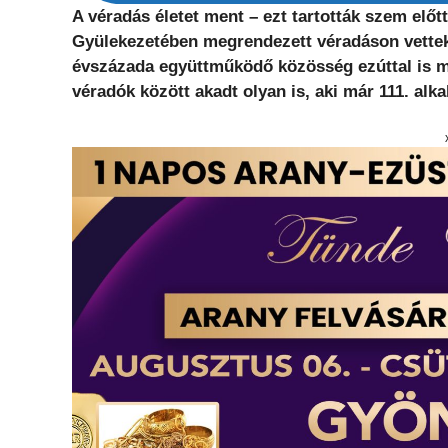
A véradás életet ment – ezt tartották szem előt
Gyülekezetében megrendezett véradáson vettek
évszázada együttműködő közösség ezúttal is me
véradók között akadt olyan is, aki már 111. alk