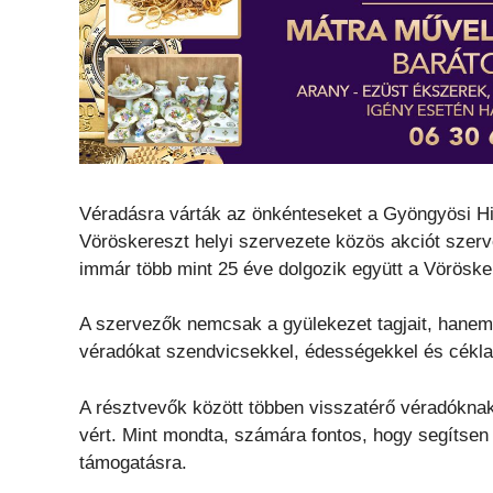
Véradásra várták az önkénteseket a Gyöngyösi H
Vöröskereszt helyi szervezete közös akciót szerv
immár több mint 25 éve dolgozik együtt a Vörösker
A szervezők nemcsak a gyülekezet tagjait, hanem
véradókat szendvicsekkel, édességekkel és céklalé
A résztvevők között többen visszatérő véradókna
vért. Mint mondta, számára fontos, hogy segítse
támogatásra.