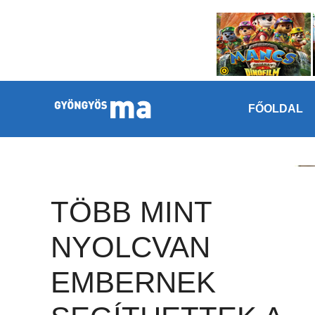
Megszakítás
Kilépés a tartalomba
FŐOLDAL
TÖBB MINT
NYOLCVAN
EMBERNEK