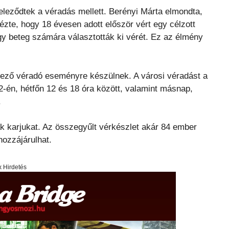
teleződtek a véradás mellett. Berényi Márta elmondta,
zte, hogy 18 évesen adott először vért egy célzott
gy beteg számára választották ki vérét. Ez az élmény
ező véradó eseményre készülnek. A városi véradást a
-én, hétfőn 12 és 18 óra között, valamint másnap,
.
k karjukat. Az összegyűlt vérkészlet akár 84 ember
ozzájárulhat.
x Hirdetés