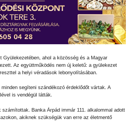
it Gyülekezetében, ahol a közösség és a Magyar
ezett. Az együttműködés nem új keletű: a gyülekezet
eszttel a helyi véradások lebonyolításában.
 minden segíteni szándékozó érdeklődőt vártak. A
vel is vendégül látták.
k számítottak. Banka Árpád immár 111. alkalommal adott
n azokon, akiknek szükségük van erre az életmentő