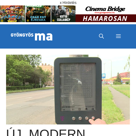
Megszakítás
Kilépés a tartalomba
x Hirdetés
MENÜ
ÚJ, MODERN