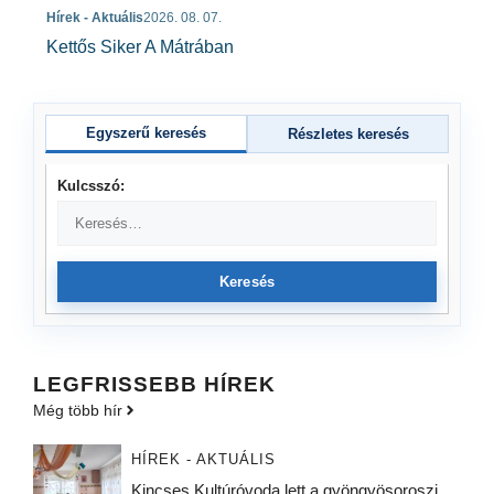
Hírek - Aktuális
2026. 08. 07.
Kettős Siker A Mátrában
Egyszerű keresés
Részletes keresés
Kulcsszó:
Keresés
LEGFRISSEBB HÍREK
Még több hír
HÍREK - AKTUÁLIS
Kincses Kultúróvoda lett a gyöngyösoroszi