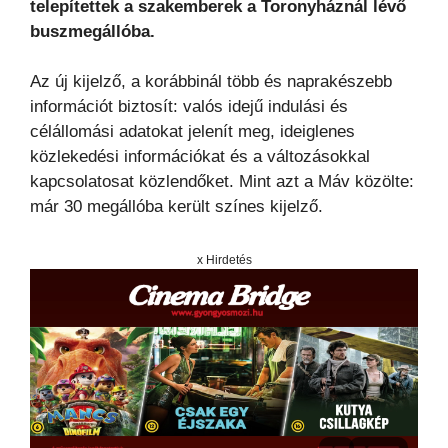
telepítettek a szakemberek a Toronyháznál lévő
buszmegállóba.
Az új kijelző, a korábbinál több és naprakészebb
információt biztosít: valós idejű indulási és
célállomási adatokat jelenít meg, ideiglenes
közlekedési információkat és a változásokkal
kapcsolatosat közlendőket. Mint azt a Máv közölte:
már 30 megállóba került színes kijelző.
x Hirdetés