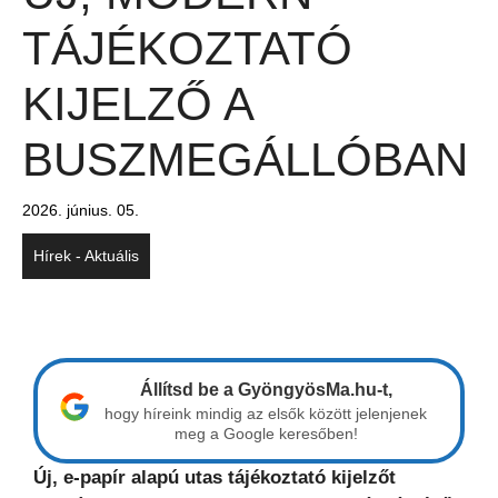
TÁJÉKOZTATÓ
KIJELZŐ A
BUSZMEGÁLLÓBAN
2026. június. 05.
Hírek - Aktuális
Állítsd be a GyöngyösMa.hu-t,
hogy híreink mindig az elsők között jelenjenek
meg a Google keresőben!
Új, e-papír alapú utas tájékoztató kijelzőt