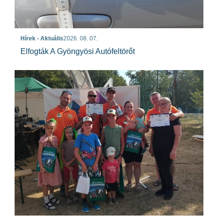
Hírek - Aktuális
2026. 08. 07.
Elfogták A Gyöngyösi Autófeltörőt