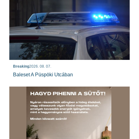
Breaking
2026. 08. 07.
Baleset A Püspöki Utcában