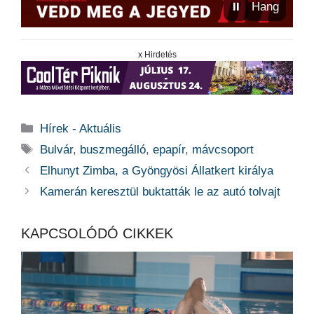
⏸
Hang
x Hirdetés
Kategória
Hírek - Aktuális
Címkék
Bulvár
,
buszmegálló
,
epapír
,
mávcsoport
Elhunyt Zimba, a Gyöngyösi Állatkert királya
Kamerán keresztül buktatták le az autó tolvajt
KAPCSOLÓDÓ CIKKEK