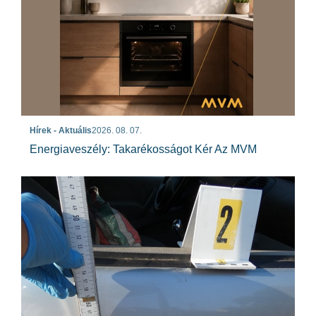
Hírek - Aktuális
2026. 08. 07.
Energiaveszély: Takarékosságot Kér Az MVM