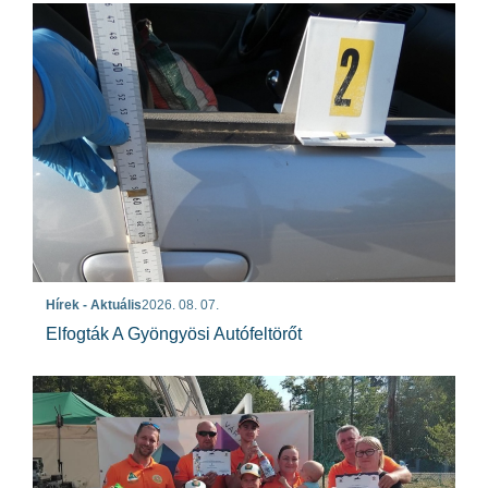
Hírek - Aktuális
2026. 08. 07.
Elfogták A Gyöngyösi Autófeltörőt