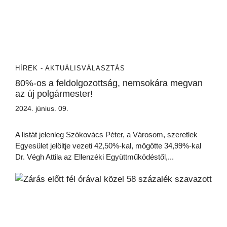
HÍREK - AKTUÁLIS
VÁLASZTÁS
80%-os a feldolgozottság, nemsokára megvan
az új polgármester!
2024. június. 09.
A listát jelenleg Szókovács Péter, a Városom, szeretlek
Egyesület jelöltje vezeti 42,50%-kal, mögötte 34,99%-kal
Dr. Végh Attila az Ellenzéki Együttműködéstől,...