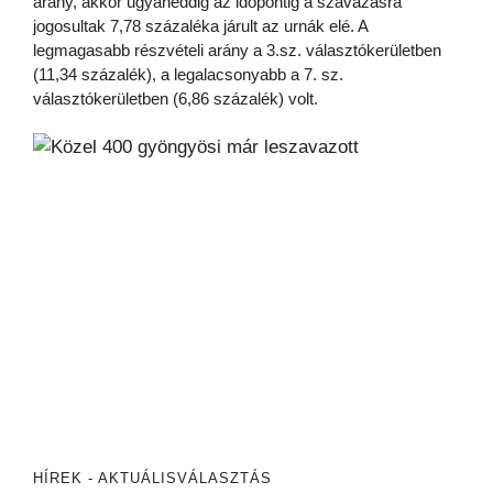
arány, akkor ugyaneddig az időpontig a szavazásra
jogosultak 7,78 százaléka járult az urnák elé. A
legmagasabb részvételi arány a 3.sz. választókerületben
(11,34 százalék), a legalacsonyabb a 7. sz.
választókerületben (6,86 százalék) volt.
HÍREK - AKTUÁLIS
VÁLASZTÁS