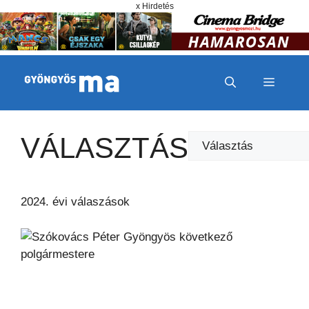
Megszakítás
Kilépés a tartalomba
x Hirdetés
MENÜ
VÁLASZTÁS
Kategóriák
2024. évi válaszások