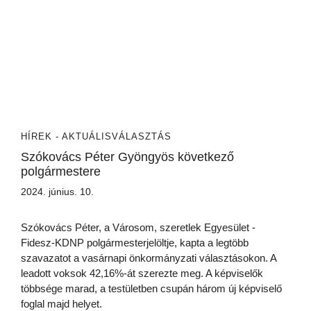
HÍREK - AKTUÁLIS
VÁLASZTÁS
Szókovács Péter Gyöngyös következő
polgármestere
2024. június. 10.
Szókovács Péter, a Városom, szeretlek Egyesület -
Fidesz-KDNP polgármesterjelöltje, kapta a legtöbb
szavazatot a vasárnapi önkormányzati választásokon. A
leadott voksok 42,16%-át szerezte meg. A képviselők
többsége marad, a testületben csupán három új képviselő
foglal majd helyet.