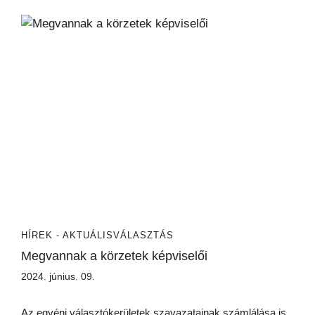
HÍREK - AKTUÁLIS
VÁLASZTÁS
Megvannak a körzetek képviselői
2024. június. 09.
Az egyéni választókerületek szavazatainak számlálása is