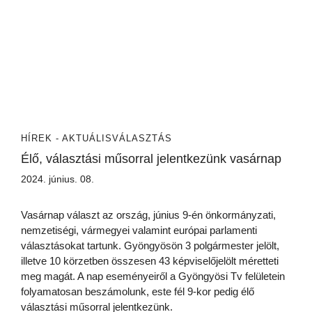
HÍREK - AKTUÁLIS
VÁLASZTÁS
Élő, választási műsorral jelentkezünk vasárnap
2024. június. 08.
Vasárnap választ az ország, június 9-én önkormányzati,
nemzetiségi, vármegyei valamint európai parlamenti
választásokat tartunk. Gyöngyösön 3 polgármester jelölt,
illetve 10 körzetben összesen 43 képviselőjelölt méretteti
meg magát. A nap eseményeiről a Gyöngyösi Tv felületein
folyamatosan beszámolunk, este fél 9-kor pedig élő
választási műsorral jelentkezünk.