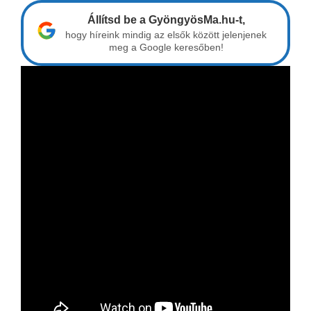
Állítsd be a GyöngyösMa.hu-t,
hogy híreink mindig az elsők között jelenjenek
meg a Google keresőben!