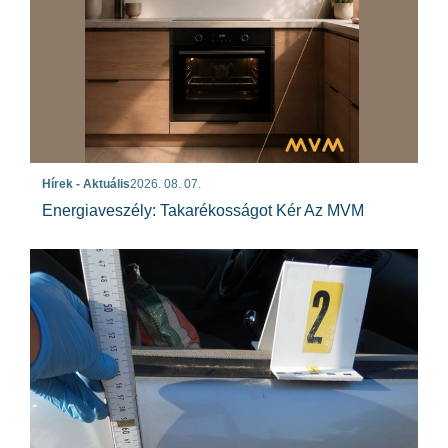
Hírek - Aktuális
2026. 08. 07.
Energiaveszély: Takarékosságot Kér Az MVM