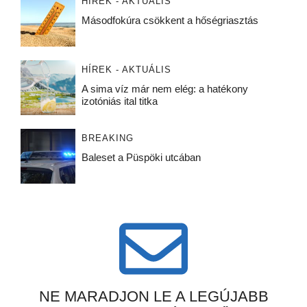
HÍREK - AKTUÁLIS
Másodfokúra csökkent a hőségriasztás
HÍREK - AKTUÁLIS
A sima víz már nem elég: a hatékony
izotóniás ital titka
BREAKING
Baleset a Püspöki utcában
NE MARADJON LE A LEGÚJABB