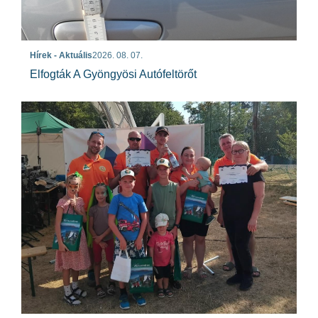
Hírek - Aktuális
2026. 08. 07.
Elfogták A Gyöngyösi Autófeltörőt