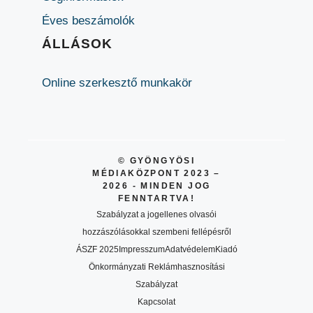
Éves beszámolók
ÁLLÁSOK
Online szerkesztő munkakör
© GYÖNGYÖSI
MÉDIAKÖZPONT 2023 –
2026 - MINDEN JOG
FENNTARTVA!
Szabályzat a jogellenes olvasói
hozzászólásokkal szembeni fellépésről
ÁSZF 2025
Impresszum
Adatvédelem
Kiadó
Önkormányzati Reklámhasznosítási
Szabályzat
Kapcsolat