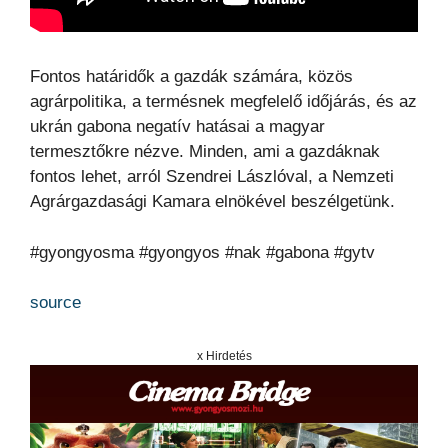
Fontos határidők a gazdák számára, közös
agrárpolitika, a termésnek megfelelő időjárás, és az
ukrán gabona negatív hatásai a magyar
termesztőkre nézve. Minden, ami a gazdáknak
fontos lehet, arról Szendrei Lászlóval, a Nemzeti
Agrárgazdasági Kamara elnökével beszélgetünk.
#gyongyosma #gyongyos #nak #gabona #gytv
source
x Hirdetés