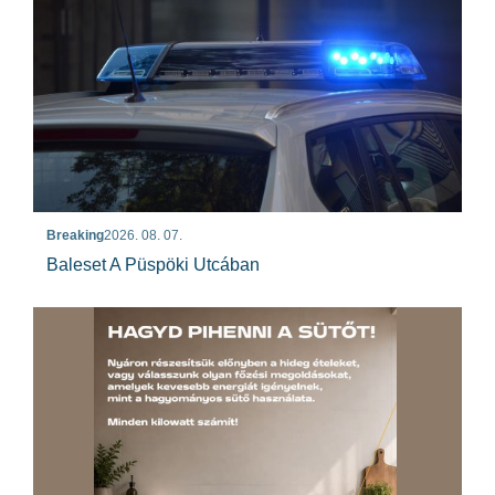
Breaking
2026. 08. 07.
Baleset A Püspöki Utcában