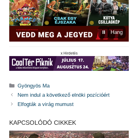
⏸
Hang
x Hirdetés
Kategória
Gyöngyös Ma
Nem indul a következő elnöki pozícióért
Elfogták a virág mumust
KAPCSOLÓDÓ CIKKEK