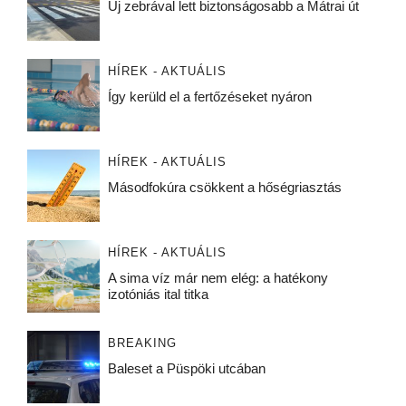
Új zebrával lett biztonságosabb a Mátrai út
HÍREK - AKTUÁLIS
Így kerüld el a fertőzéseket nyáron
HÍREK - AKTUÁLIS
Másodfokúra csökkent a hőségriasztás
HÍREK - AKTUÁLIS
A sima víz már nem elég: a hatékony
izotóniás ital titka
BREAKING
Baleset a Püspöki utcában