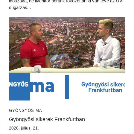
időszaka, de ilyenkor bőrünk fokozottan ki van téve az UV-
sugárzás...
GYÖNGYÖS MA
Gyöngyösi sikerek Frankfurtban
2026. július. 21.