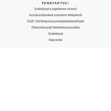
FENNTARTVA!
Szabályzat a jogellenes olvasói
hozzászólásokkal szembeni fellépésről
ÁSZF 2025
Impresszum
Adatvédelem
Kiadó
Önkormányzati Reklámhasznosítási
Szabályzat
Kapcsolat