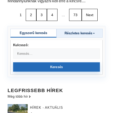
Mindannyiunknak vigyázni kell erre a kincsre....
1
2
3
4
…
73
Next
Egyszerű keresés
Részletes keresés
•
Kulcsszó:
Keresés
LEGFRISSEBB HÍREK
Még több hír
HÍREK - AKTUÁLIS