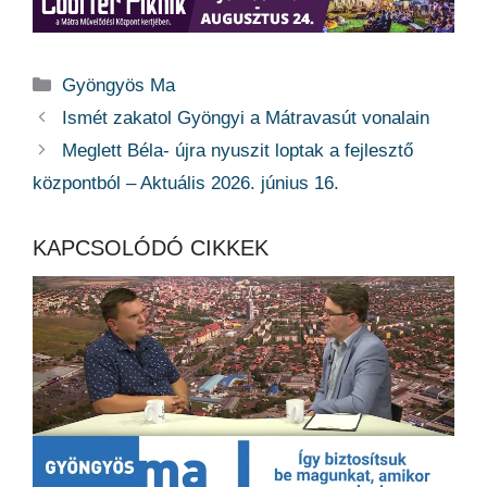
Kategória
Gyöngyös Ma
Ismét zakatol Gyöngyi a Mátravasút vonalain
Meglett Béla- újra nyuszit loptak a fejlesztő
központból – Aktuális 2026. június 16.
KAPCSOLÓDÓ CIKKEK