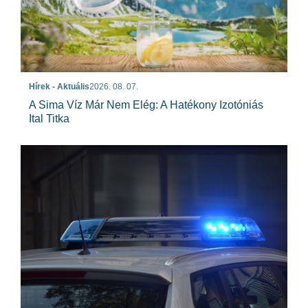
Hírek - Aktuális
2026. 08. 07.
A Sima Víz Már Nem Elég: A Hatékony Izotóniás
Ital Titka