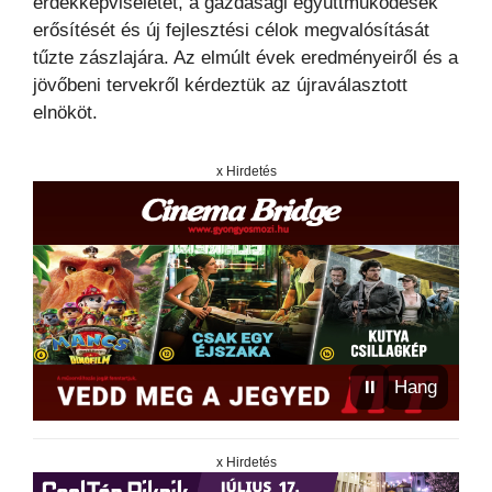
érdekképviseletét, a gazdasági együttműködések
erősítését és új fejlesztési célok megvalósítását
tűzte zászlajára. Az elmúlt évek eredményeiről és a
jövőbeni tervekről kérdeztük az újraválasztott
elnököt.
x Hirdetés
⏸
Hang
x Hirdetés