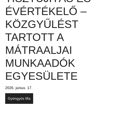
ÉVÉRTÉKELŐ –
KÖZGYŰLÉST
TARTOTT A
MÁTRAALJAI
MUNKAADÓK
EGYESÜLETE
2026. június. 17.
Gyöngyös Ma