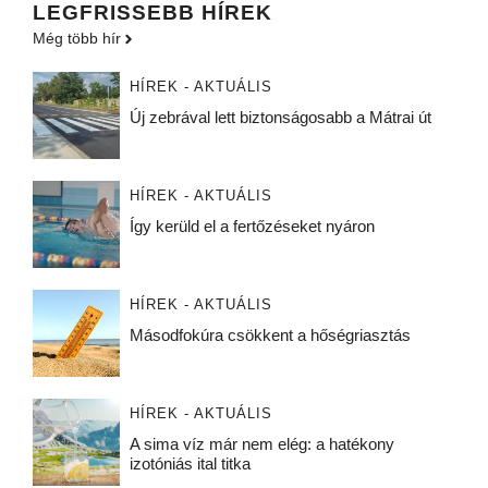
LEGFRISSEBB HÍREK
Még több hír
HÍREK - AKTUÁLIS
Új zebrával lett biztonságosabb a Mátrai út
HÍREK - AKTUÁLIS
Így kerüld el a fertőzéseket nyáron
HÍREK - AKTUÁLIS
Másodfokúra csökkent a hőségriasztás
HÍREK - AKTUÁLIS
A sima víz már nem elég: a hatékony
izotóniás ital titka