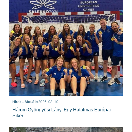
Hírek - Aktuális
2026. 08. 10.
Három Gyöngyösi Lány, Egy Hatalmas Európai
Siker