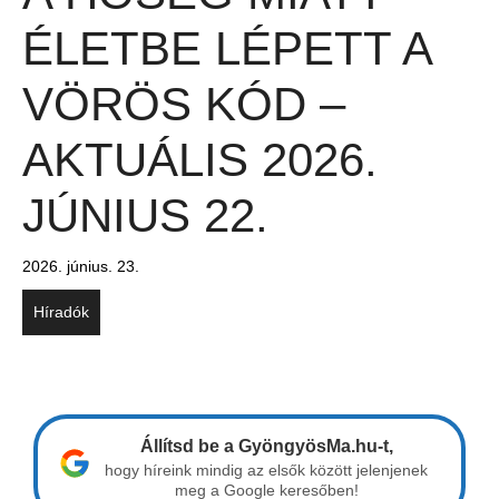
ÉLETBE LÉPETT A
VÖRÖS KÓD –
AKTUÁLIS 2026.
JÚNIUS 22.
2026. június. 23.
Híradók
Állítsd be a GyöngyösMa.hu-t,
hogy híreink mindig az elsők között jelenjenek
meg a Google keresőben!