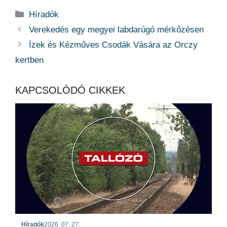
Kategória
Híradók
Verekedés egy megyei labdarúgó mérkőzésen
Ízek és Kézműves Csodák Vására az Orczy
kertben
KAPCSOLÓDÓ CIKKEK
Híradók
2026. 07. 27.