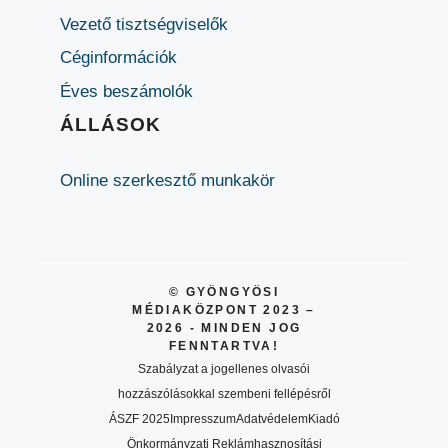
Vezető tisztségviselők
Céginformációk
Éves beszámolók
ÁLLÁSOK
Online szerkesztő munkakör
© GYÖNGYÖSI
MÉDIAKÖZPONT 2023 –
2026 - MINDEN JOG
FENNTARTVA!
Szabályzat a jogellenes olvasói
hozzászólásokkal szembeni fellépésről
ÁSZF 2025
Impresszum
Adatvédelem
Kiadó
Önkormányzati Reklámhasznosítási