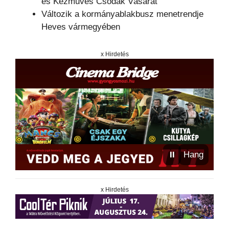
és Kézműves Csodák Vásárát
Változik a kormányablakbusz menetrendje
Heves vármegyében
x Hirdetés
⏸
Hang
x Hirdetés