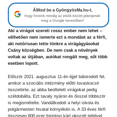
Állítsd be a GyöngyösMa.hu-t,
hogy híreink mindig az elsők között jelenjenek
meg a Google keresőben!
Aki a virágot szereti rossz ember nem lehet –
vélhetően nem ismerte ezt a mondást az a férfi,
aki notóriusan tette tönkre a virágágyásokat
Csány községben. De nem csak a növények
voltak az útjában, autókat rongált meg, sőt több
esetben lopott.
Először 2021. augusztus 11-én éjjel bátorodott fel,
amikor a szociális intézmény előtti lovaskocsit
összetörte, az abba beültetett virágokat pedig
szétdobálta. Ezt tavaly nyáron és ősszel többször
is megismételte. Vandálkodott a helyi iskola és
polgármesteri hivatal környékén is. A 33 éves férfi
összesen 800 ezer forintnyi kárt okozott tettével,