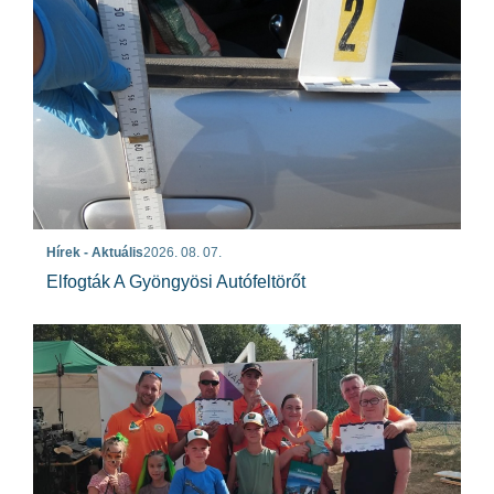
Hírek - Aktuális
2026. 08. 07.
Elfogták A Gyöngyösi Autófeltörőt