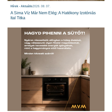
Hírek - Aktuális
2026. 08. 07.
A Sima Víz Már Nem Elég: A Hatékony Izotóniás
Ital Titka