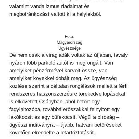
valamint vandalizmus riadalmat és
megbotránkozást váltott ki a helyiekből.
Fotó:
Magyarország
Ügyészsége
De nem csak a virágládák voltak az útjában, tavaly
nyáron több parkoló autót is megrongált. Van
amelyiket pénzérmével karvolt össze, van
amelyiket kövekkel dobált meg. Az ügyészség
közlése szerint a céltalan rongálások mellett a férfi
rendszeres haszonszerzésre törekedve lopásokat
is elkövetett Csányban, ahol betört egy
fagylaltozóba, továbbá erőszakkal felnyitott egy
lakókocsit és egy büfékocsit. Végül a bíróság –
ügyészi indítványra – újabb, hatvani betöréseket
követően elrendelte a letartóztatását.