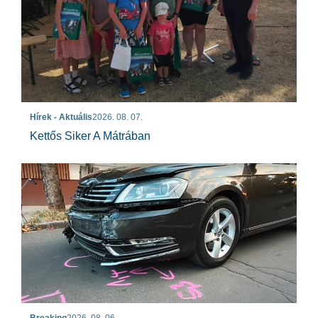
Hírek - Aktuális
2026. 08. 07.
Kettős Siker A Mátrában
Breaking
2026. 08. 06.