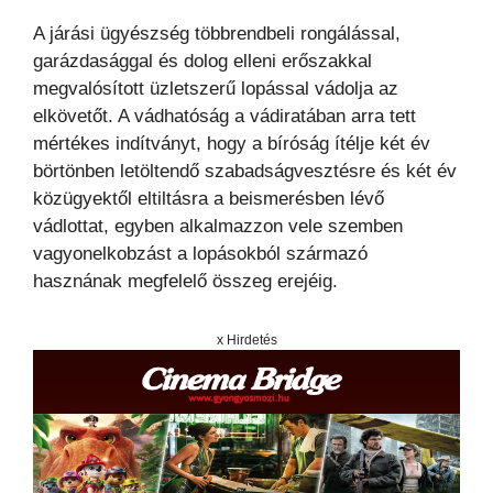
A járási ügyészség többrendbeli rongálással,
garázdasággal és dolog elleni erőszakkal
megvalósított üzletszerű lopással vádolja az
elkövetőt. A vádhatóság a vádiratában arra tett
mértékes indítványt, hogy a bíróság ítélje két év
börtönben letöltendő szabadságvesztésre és két év
közügyektől eltiltásra a beismerésben lévő
vádlottat, egyben alkalmazzon vele szemben
vagyonelkobzást a lopásokból származó
hasznának megfelelő összeg erejéig.
x Hirdetés