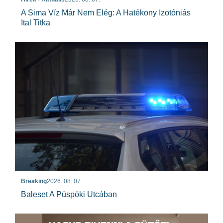
A Sima Víz Már Nem Elég: A Hatékony Izotóniás
Ital Titka
Breaking
2026. 08. 07.
Baleset A Püspöki Utcában