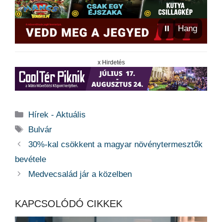
⏸
Hang
x Hirdetés
Kategória
Hírek - Aktuális
Címkék
Bulvár
30%-kal csökkent a magyar növénytermesztők
bevétele
Medvecsalád jár a közelben
KAPCSOLÓDÓ CIKKEK