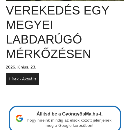
VEREKEDÉS EGY
MEGYEI
LABDARÚGÓ
MÉRKŐZÉSEN
2026. június. 23.
Hírek - Aktuális
Állítsd be a GyöngyösMa.hu-t,
hogy híreink mindig az elsők között jelenjenek
meg a Google keresőben!