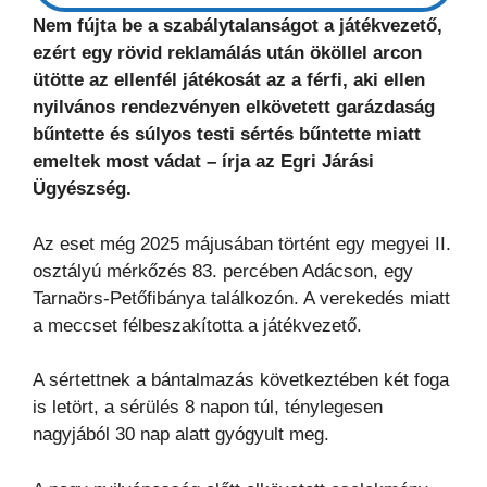
Nem fújta be a szabálytalanságot a játékvezető,
ezért egy rövid reklamálás után ököllel arcon
ütötte az ellenfél játékosát az a férfi, aki ellen
nyilvános rendezvényen elkövetett garázdaság
bűntette és súlyos testi sértés bűntette miatt
emeltek most vádat – írja az Egri Járási
Ügyészség.
Az eset még 2025 májusában történt egy megyei II.
osztályú mérkőzés 83. percében Adácson, egy
Tarnaörs-Petőfibánya találkozón. A verekedés miatt
a meccset félbeszakította a játékvezető.
A sértettnek a bántalmazás következtében két foga
is letört, a sérülés 8 napon túl, ténylegesen
nagyjából 30 nap alatt gyógyult meg.