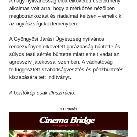
A nagy nyilvánosság előtt elkövetett cselekmény
alkalmas volt arra, hogy a mérkőzés nézőiben
megbotránkozást és riadalmat keltsen – emelik ki
az ügyészségi közleményben.
A Gyöngyösi Járási Ügyészség nyilvános
rendezvényen elkövetett garázdaság bűntette és
súlyos testi sértés bűntette miatt emelt vádat az
agresszív játékossal szemben. A vádhatóság
felfüggesztett szabadságvesztés és pénzbüntetés
kiszabására tett indítványt.
A borítókép csak illusztráció!
x Hirdetés