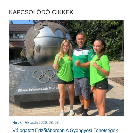
KAPCSOLÓDÓ CIKKEK
Hírek - Aktuális
2026. 08. 03.
Válogatott Edzőtáborban A Gyöngyösi Tehetségek