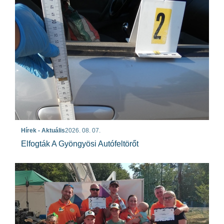
Hírek - Aktuális
2026. 08. 07.
Elfogták A Gyöngyösi Autófeltörőt