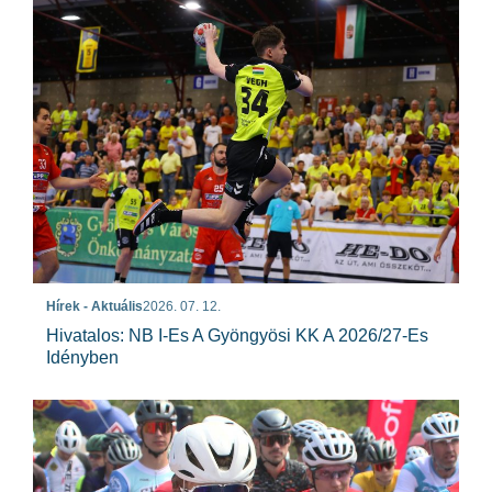
Hírek - Aktuális
2026. 07. 12.
Hivatalos: NB I-Es A Gyöngyösi KK A 2026/27-Es
Idényben