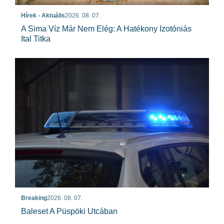
Hírek - Aktuális
2026. 08. 07.
A Sima Víz Már Nem Elég: A Hatékony Izotóniás
Ital Titka
Breaking
2026. 08. 07.
Baleset A Püspöki Utcában