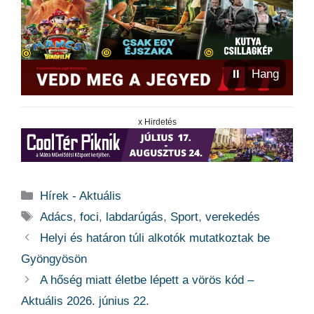
⏸
Hang
x Hirdetés
Kategória
Hírek - Aktuális
Címkék
Adács
,
foci
,
labdarúgás
,
Sport
,
verekedés
Helyi és határon túli alkotók mutatkoztak be
Gyöngyösön
A hőség miatt életbe lépett a vörös kód –
Aktuális 2026. június 22.