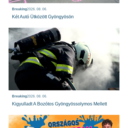
Breaking
2026. 08. 06.
Két Autó Ütközött Gyöngyösön
Breaking
2026. 08. 06.
Kigyulladt A Bozótos Gyöngyössolymos Mellett