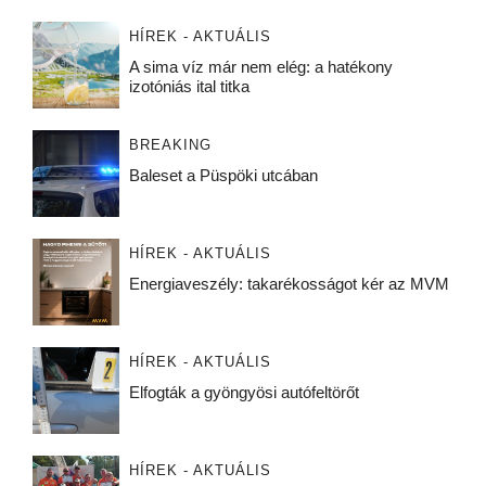
HÍREK - AKTUÁLIS
A sima víz már nem elég: a hatékony
izotóniás ital titka
BREAKING
Baleset a Püspöki utcában
HÍREK - AKTUÁLIS
Energiaveszély: takarékosságot kér az MVM
HÍREK - AKTUÁLIS
Elfogták a gyöngyösi autófeltörőt
HÍREK - AKTUÁLIS