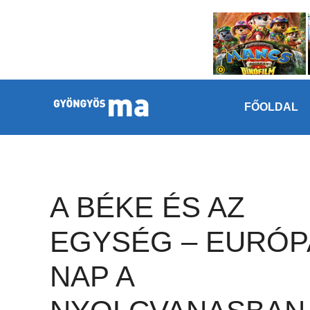
Megszakítás
Kilépés a tartalomba
FŐOLDAL
A BÉKE ÉS AZ
EGYSÉG – EURÓP
NAP A