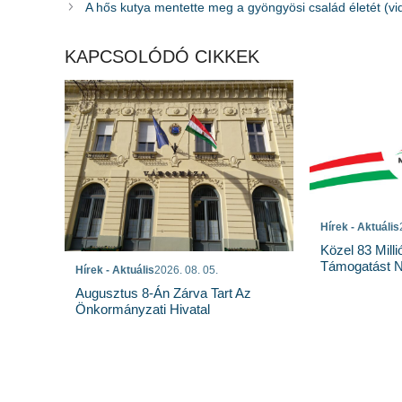
A hős kutya mentette meg a gyöngyösi család életét (vi
KAPCSOLÓDÓ CIKKEK
Hírek - Aktuális
Közel 83 Milli
Támogatást N
Hírek - Aktuális
2026. 08. 05.
Augusztus 8-Án Zárva Tart Az
Önkormányzati Hivatal