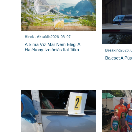
Hírek - Aktuális
2026. 08. 07.
A Sima Víz Már Nem Elég: A
Hatékony Izotóniás Ital Titka
Breaking
2026. 0
Baleset A Pü