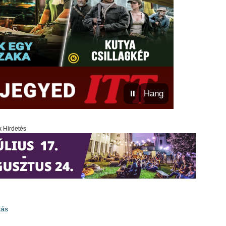
⏸
Hang
x Hirdetés
tás