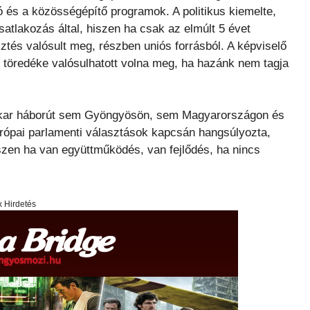
 és a közösségépítő programok. A politikus kiemelte,
atlakozás által, hiszen ha csak az elmúlt 5 évet
esztés valósult meg, részben uniós forrásból. A képviselő
k töredéke valósulhatott volna meg, ha hazánk nem tagja
m akar háborút sem Gyöngyösön, sem Magyarországon és
rópai parlamenti választások kapcsán hangsúlyozta,
szen ha van együttműködés, van fejlődés, ha nincs
x Hirdetés