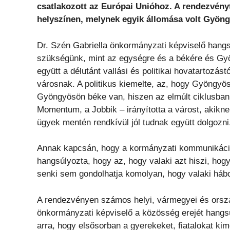
csatlakozott az Európai Unióhoz. A rendezvényt
helyszínen, melynek egyik állomása volt Gyöng
Dr. Szén Gabriella önkormányzati képviselő han
szükségünk, mint az egységre és a békére és Gyön
együtt a délutánt vallási és politikai hovatartozást
városnak. A politikus kiemelte, az, hogy Gyöngyös
Gyöngyösön béke van, hiszen az elmúlt ciklusban 
Momentum, a Jobbik – irányította a várost, akikne
ügyek mentén rendkívül jól tudnak együtt dolgozni
Annak kapcsán, hogy a kormányzati kommunikáció s
hangsúlyozta, hogy az, hogy valaki azt hiszi, ho
senki sem gondolhatja komolyan, hogy valaki háb
A rendezvényen számos helyi, vármegyei és országo
önkormányzati képviselő a közösség erejét hangsú
arra, hogy elsősorban a gyerekeket, fiatalokat ki