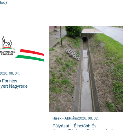
deó)
2026. 08. 04.
ó Forintos
yert Nagyréde
Hírek - Aktuális
2026. 08. 02.
Pályázat – Élhetőbb És