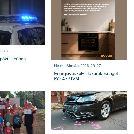
8. 07.
spöki Utcában
Hírek - Aktuális
2026. 08. 07.
Energiaveszély: Takarékosságot
Kér Az MVM