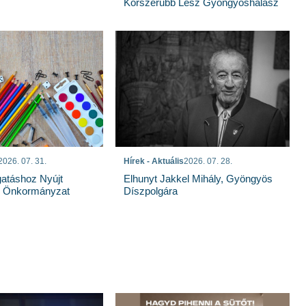
Korszerűbb Lesz Gyöngyöshalász
2026. 07. 31.
Hírek - Aktuális
2026. 07. 28.
atáshoz Nyújt
Elhunyt Jakkel Mihály, Gyöngyös
z Önkormányzat
Díszpolgára