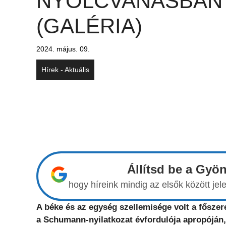
NYOLCVANASBAN
(GALÉRIA)
2024. május. 09.
Hírek - Aktuális
Állítsd be a Gyö
hogy híreink mindig az elsők között j
A béke és az egység szellemisége volt a fősz
a Schumann-nyilatkozat évfordulója apropóján,