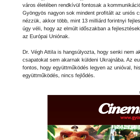
város életében rendkívül fontosak a kommunikáció
Gyöngyös nagyon sok mindent profitált az uniós cs
nézzük, akkor több, mint 13 milliárd forintnyi fejl
úgy véli, hogy az elmúlt időszakban a fejlesztése
az Európai Uniónak.
Dr. Végh Attila is hangsúlyozta, hogy senki ne
csapatokat sem akarnak küldeni Ukrajnába. Az eu
fontos, hogy együttműködés legyen az unióval, hi
együttműködés, nincs fejlődés.