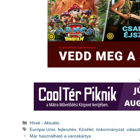
Kategória
Hírek - Aktuális
Címkék
Európai Unió
,
fejlesztés
,
Közélet
,
önkormányzat
,
válasz
Már használható a városkártya