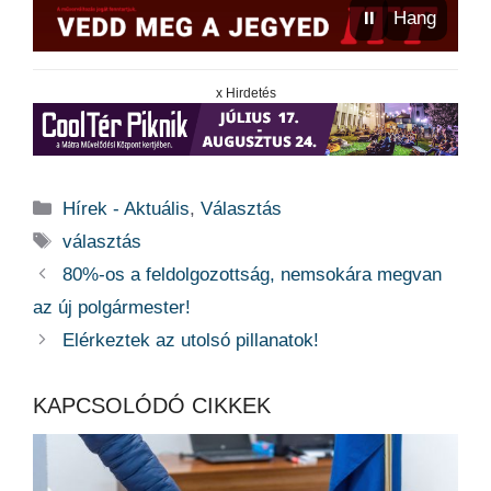
⏸
Hang
x Hirdetés
Kategória
Hírek - Aktuális
,
Választás
Címkék
választás
80%-os a feldolgozottság, nemsokára megvan
az új polgármester!
Elérkeztek az utolsó pillanatok!
KAPCSOLÓDÓ CIKKEK