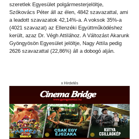
szeretlek Egyesület polgármesterjelöltje,
Szókovács Péter áll az élen, 4842 szavazattal, ami
a leadott szavazatok 42,14%-a. A voksok 35%-a
(4021 szavazat) az Ellenzéki Együttműködéshez
került, azaz Dr. Végh Attilához. A Változást Akarunk
Gyöngyösön Egyesület jelöltje, Nagy Attila pedig
2626 szavazattal (22,86%) áll a dobogó alján.
x Hirdetés