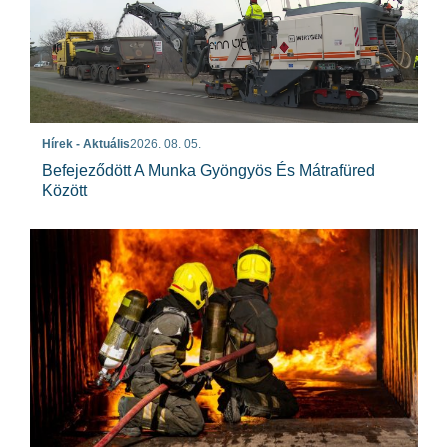
Hírek - Aktuális
2026. 08. 05.
Befejeződött A Munka Gyöngyös És Mátrafüred
Között