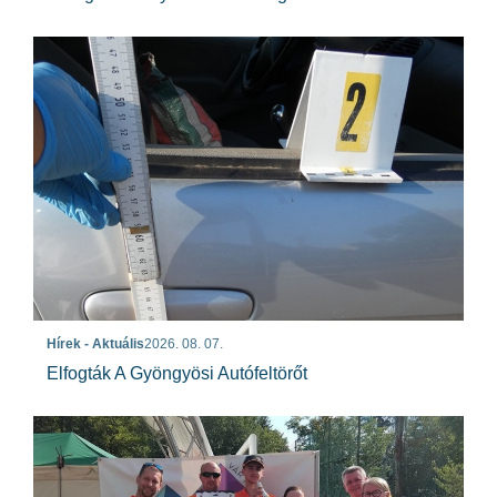
Hírek - Aktuális
2026. 08. 07.
Elfogták A Gyöngyösi Autófeltörőt