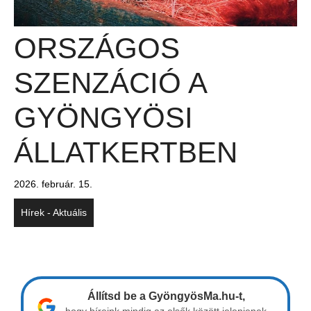
ORSZÁGOS
SZENZÁCIÓ A
GYÖNGYÖSI
ÁLLATKERTBEN
2026. február. 15.
Hírek - Aktuális
Állítsd be a GyöngyösMa.hu-t,