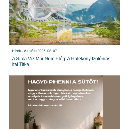
Hírek - Aktuális
2026. 08. 07.
A Sima Víz Már Nem Elég: A Hatékony Izotóniás
Ital Titka