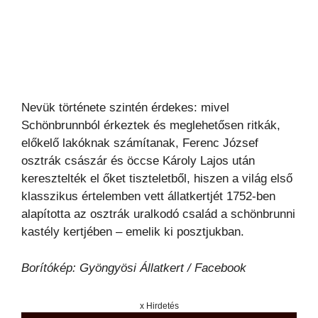
Nevük története szintén érdekes: mivel
Schönbrunnból érkeztek és meglehetősen ritkák,
előkelő lakóknak számítanak, Ferenc József
osztrák császár és öccse Károly Lajos után
keresztelték el őket tiszteletből, hiszen a világ első
klasszikus értelemben vett állatkertjét 1752-ben
alapította az osztrák uralkodó család a schönbrunni
kastély kertjében – emelik ki posztjukban.
Borítókép: Gyöngyösi Állatkert / Facebook
x Hirdetés