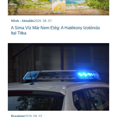
Hírek - Aktuális
2026. 08. 07.
A Sima Víz Már Nem Elég: A Hatékony Izotóniás
Ital Titka
Breaking
2026. 08. 07.