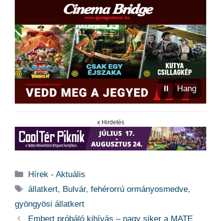
⏸
Hang
x Hirdetés
Kategória
Hírek - Aktuális
Címkék
állatkert
,
Bulvár
,
fehérorrú ormányosmedve
,
gyöngyösi állatkert
Embert próbáló kihívás – nagy siker a MATE