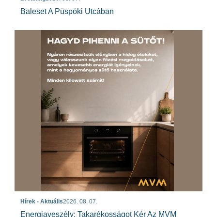
Baleset A Püspöki Utcában
Hírek - Aktuális
2026. 08. 07.
Energiaveszély: Takarékosságot Kér Az MVM