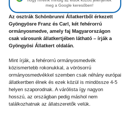
hogy híreink mindig az elsők között jelenjenek
meg a Google keresőben!
Az osztrák Schönbrunni Állatkertből érkezett
Gyöngyösre Franz és Carl, két fehérorrú
ormányosmedve, amely faj Magyarországon
csak városunk állatkertjében látható – írják a
Gyöngyösi Állatkert oldalán.
Mint írják, a fehérorrú ormányosmedvék
közismertebb rokonukkal, a vörösorrú
ormányosmedvékkel szemben csak néhány európai
állatkertben élnek és ezek közül is mindössze 4-5
helyen szaporodnak. A várólista így nagyon
hosszú, az országban pedig máshol nem
találkozhatnak az állatszeretők velük.