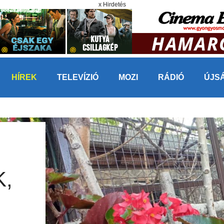
x Hirdetés
HÍREK
TELEVÍZIÓ
MOZI
RÁDIÓ
ÚJS
,