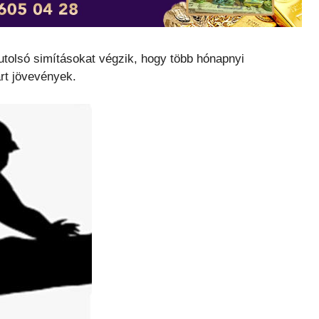
 utolsó simításokat végzik, hogy több hónapnyi
rt jövevények.