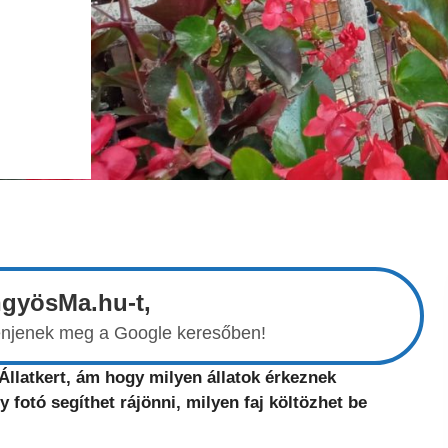
ngyösMa.hu-t,
elenjenek meg a Google keresőben!
llatkert, ám hogy milyen állatok érkeznek
 fotó segíthet rájönni, milyen faj költözhet be