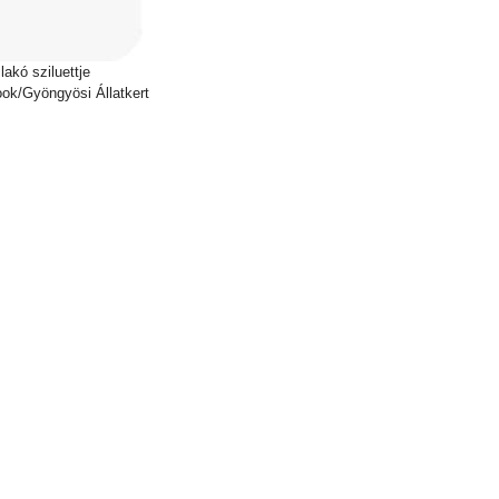
lakó sziluettje
ok/Gyöngyösi Állatkert