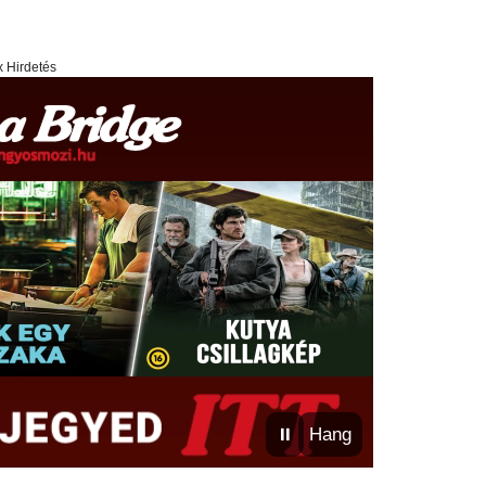
x Hirdetés
⏸
Hang