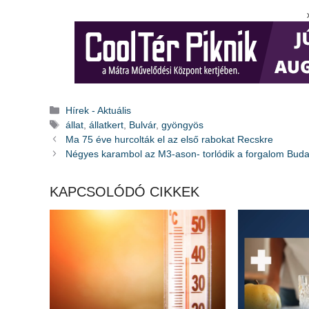
Kategória
Hírek - Aktuális
Címkék
állat
,
állatkert
,
Bulvár
,
gyöngyös
Ma 75 éve hurcolták el az első rabokat Recskre
Négyes karambol az M3-ason- torlódik a forgalom Buda
KAPCSOLÓDÓ CIKKEK