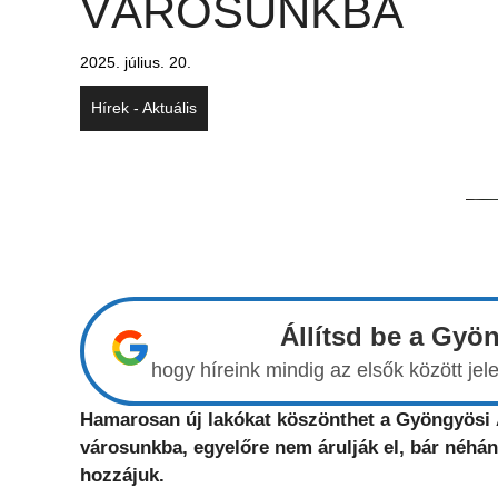
VÁROSUNKBA
2025. július. 20.
Hírek - Aktuális
Állítsd be a Gyö
hogy híreink mindig az elsők között j
Hamarosan új lakókat köszönthet a Gyöngyösi Á
városunkba, egyelőre nem árulják el, bár néhány
hozzájuk.