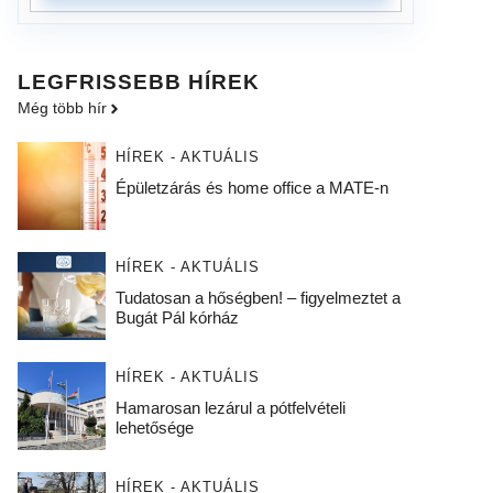
LEGFRISSEBB HÍREK
Még több hír
HÍREK - AKTUÁLIS
Épületzárás és home office a MATE-n
HÍREK - AKTUÁLIS
Tudatosan a hőségben! – figyelmeztet a
Bugát Pál kórház
HÍREK - AKTUÁLIS
Hamarosan lezárul a pótfelvételi
lehetősége
HÍREK - AKTUÁLIS