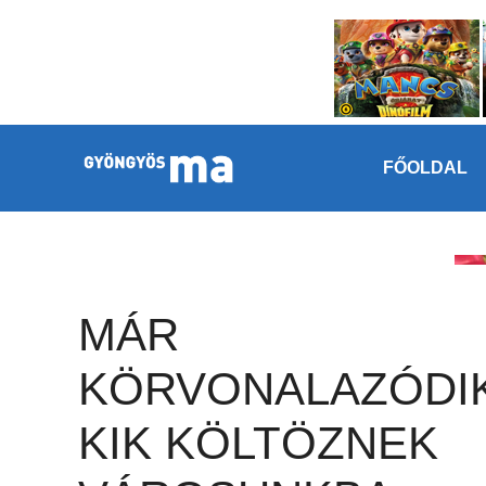
Megszakítás
Kilépés a tartalomba
FŐOLDAL
MÁR
KÖRVONALAZÓDIK
KIK KÖLTÖZNEK