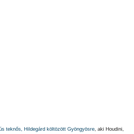
ús teknős, Hildegárd költözött Gyöngyösre
, aki Houdini,