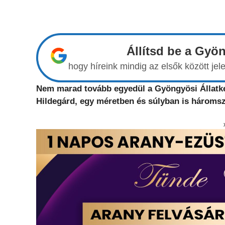
Állítsd be a Gyö
hogy híreink mindig az elsők között j
Nem marad tovább egyedül a Gyöngyösi Állatker
Hildegárd, egy méretben és súlyban is háromsz