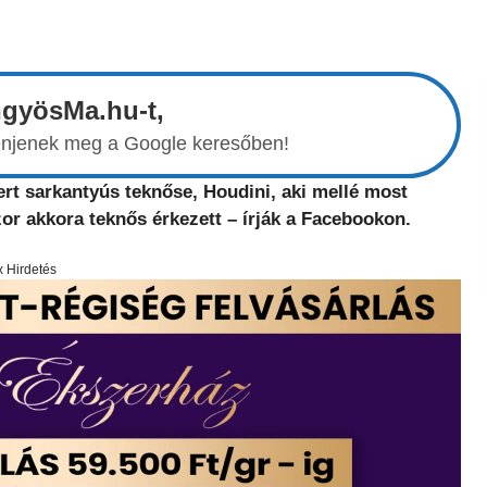
ngyösMa.hu-t,
elenjenek meg a Google keresőben!
t sarkantyús teknőse, Houdini, aki mellé most
or akkora teknős érkezett – írják a Facebookon.
x Hirdetés