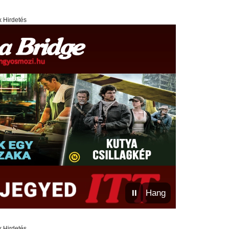
x Hirdetés
⏸
Hang
x Hirdetés