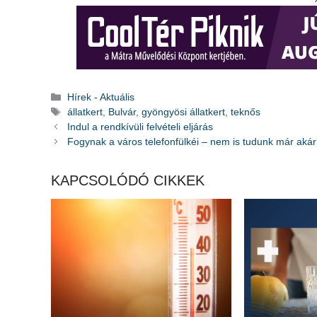
Kategória
Hírek - Aktuális
Címkék
állatkert
,
Bulvár
,
gyöngyösi állatkert
,
teknős
Indul a rendkívüli felvételi eljárás
Fogynak a város telefonfülkéi – nem is tudunk már akárk
KAPCSOLÓDÓ CIKKEK