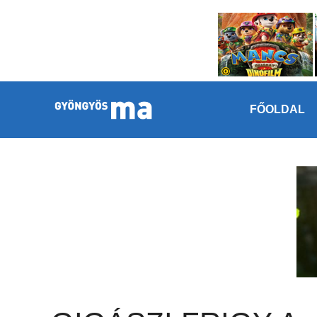
Megszakítás
Kilépés a tartalomba
FŐOLDAL