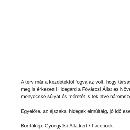
A terv már a kezdetektől fogva az volt, hogy társa
meg is érkezett Hildegárd a Fővárosi Állat és Növ
menyecske súlyát és méretét is tekintve háromszo
Egyelőre, az éjszakai hidegek elmúltáig, jó idő ese
Borítókép: Gyöngyösi Állatkert / Facebook