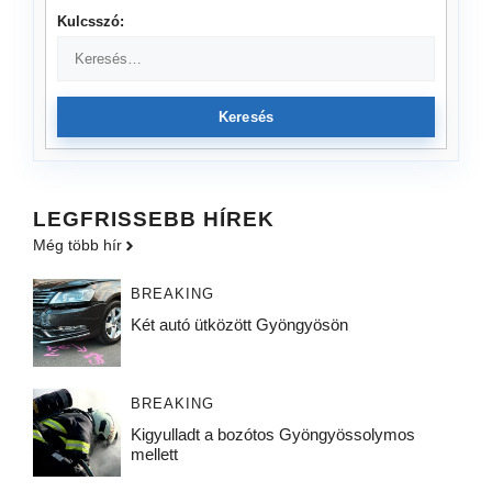
Kulcsszó:
Keresés
LEGFRISSEBB HÍREK
Még több hír
BREAKING
Két autó ütközött Gyöngyösön
BREAKING
Kigyulladt a bozótos Gyöngyössolymos
mellett