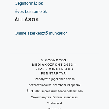
Céginformációk
Éves beszámolók
ÁLLÁSOK
Online szerkesztő munkakör
© GYÖNGYÖSI
MÉDIAKÖZPONT 2023 –
2026 - MINDEN JOG
FENNTARTVA!
Szabályzat a jogellenes olvasói
hozzászólásokkal szembeni fellépésről
ÁSZF 2025
Impresszum
Adatvédelem
Kiadó
Önkormányzati Reklámhasznosítási
Szabályzat