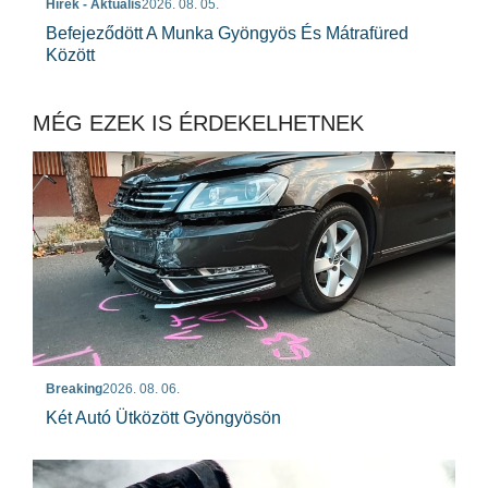
Hírek - Aktuális
2026. 08. 05.
Befejeződött A Munka Gyöngyös És Mátrafüred
Között
MÉG EZEK IS ÉRDEKELHETNEK
Breaking
2026. 08. 06.
Két Autó Ütközött Gyöngyösön