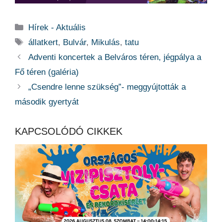
Kategória
Hírek - Aktuális
Címkék
állatkert
,
Bulvár
,
Mikulás
,
tatu
Adventi koncertek a Belváros téren, jégpálya a
Fő téren (galéria)
„Csendre lenne szükség”- meggyújtották a
második gyertyát
KAPCSOLÓDÓ CIKKEK