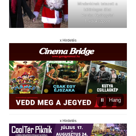
Mindenkinek tetszett a
különleges állat
Forrás: Gyöngyösi
Médiaközpont
x Hirdetés
⏸
Hang
x Hirdetés