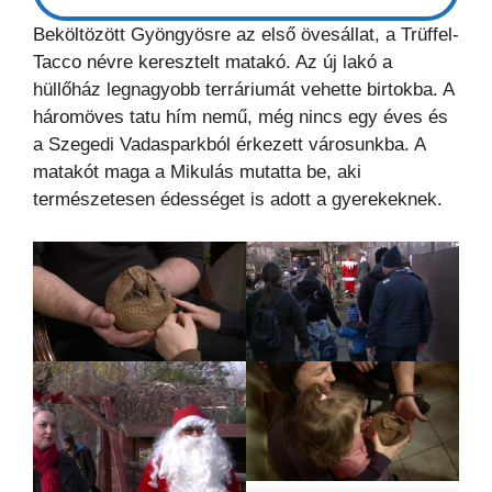
Beköltözött Gyöngyösre az első övesállat, a Trüffel-
Tacco névre keresztelt matakó. Az új lakó a
hüllőház legnagyobb terráriumát vehette birtokba. A
háromöves tatu hím nemű, még nincs egy éves és
a Szegedi Vadasparkból érkezett városunkba. A
matakót maga a Mikulás mutatta be, aki
természetesen édességet is adott a gyerekeknek.