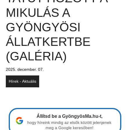
MIKULÁS A
GYÖNGYÖSI
ÁLLATKERTBE
(GALÉRIA)
2025. december. 07.
Hírek - Aktuális
Állítsd be a GyöngyösMa.hu-t,
hogy híreink mindig az elsők között jelenjenek
meg a Google keresőben!