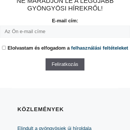
NE MARADJON LE A LEGÚJABB
GYÖNGYÖSI HÍREKRŐL!
E-mail cím:
Elolvastam és elfogadom a
felhasználási feltételeket
KÖZLEMÉNYEK
Elindult a gyöngyösiek új híroldala