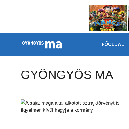
Megszakítás
Kilépés a tartalomba
FŐOLDAL
GYÖNGYÖS MA