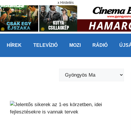
x Hirdetés
HÍREK
TELEVÍZIÓ
MOZI
RÁDIÓ
ÚJS
Kategóriák