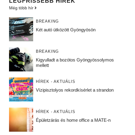
LEGFRISSEBB HÍREK
Még több hír
BREAKING
Két autó ütközött Gyöngyösön
BREAKING
Kigyulladt a bozótos Gyöngyössolymos
mellett
HÍREK - AKTUÁLIS
Vízipisztolyos rekordkísérlet a strandon
HÍREK - AKTUÁLIS
Épületzárás és home office a MATE-n