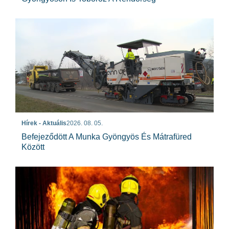
Hírek - Aktuális
2026. 08. 05.
Befejeződött A Munka Gyöngyös És Mátrafüred
Között