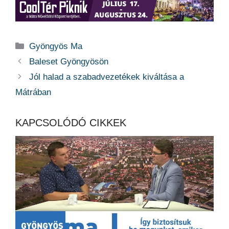
Kategória
Gyöngyös Ma
Baleset Gyöngyösön
Jól halad a szabadvezetékek kiváltása a
Mátrában
KAPCSOLÓDÓ CIKKEK