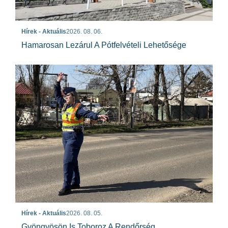
Hírek - Aktuális
2026. 08. 06.
Hamarosan Lezárul A Pótfelvételi Lehetősége
Hírek - Aktuális
2026. 08. 05.
Gyöngyösön Is Toboroz A Rendőrség