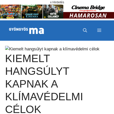
Megszakítás
Kilépés a tartalomba
x Hirdetés
MENÜ
KIEMELT
HANGSÚLYT
KAPNAK A
KLÍMAVÉDELMI
CÉLOK