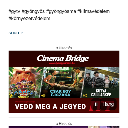
#gytv #gyöngyös #gyöngyösma #klímavédelem
#környezetvédelem
source
x Hirdetés
⏸
Hang
x Hirdetés