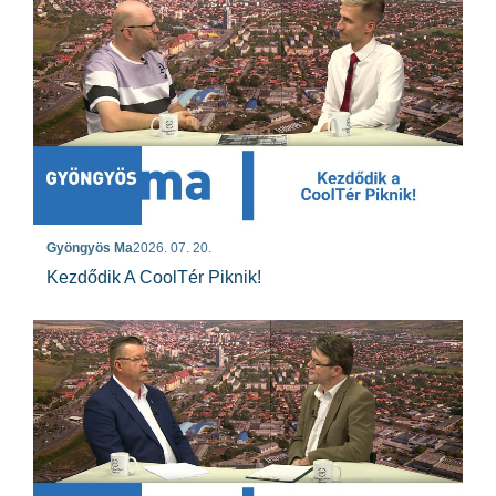
Gyöngyös Ma
2026. 07. 20.
Kezdődik A CoolTér Piknik!