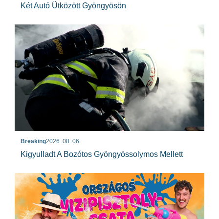
Két Autó Ütközött Gyöngyösön
Breaking
2026. 08. 06.
Kigyulladt A Bozótos Gyöngyössolymos Mellett