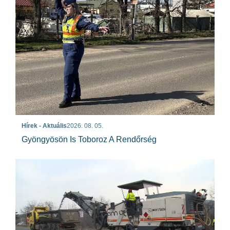
Hírek - Aktuális
2026. 08. 05.
Gyöngyösön Is Toboroz A Rendőrség