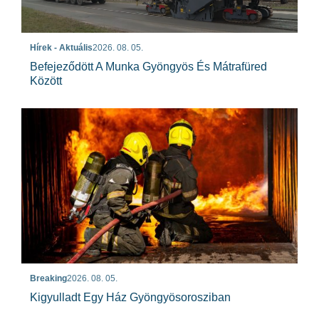
Hírek - Aktuális
2026. 08. 05.
Befejeződött A Munka Gyöngyös És Mátrafüred
Között
Breaking
2026. 08. 05.
Kigyulladt Egy Ház Gyöngyösorosziban