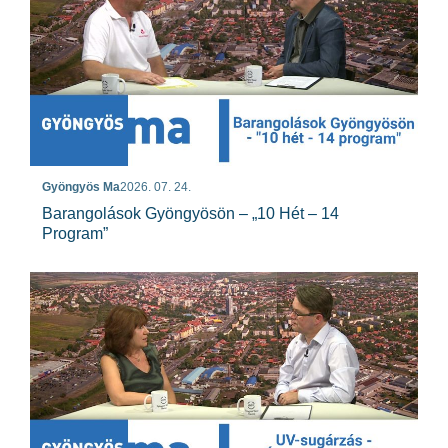
Gyöngyös Ma
2026. 07. 24.
Barangolások Gyöngyösön – „10 Hét – 14
Program”