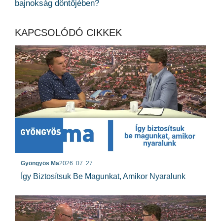
bajnokság döntőjében?
KAPCSOLÓDÓ CIKKEK
Gyöngyös Ma
2026. 07. 27.
Így Biztosítsuk Be Magunkat, Amikor Nyaralunk