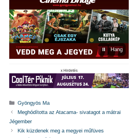
⏸
Hang
x Hirdetés
Kategória
Gyöngyös Ma
Meghódította az Atacama- sivatagot a mátrai
Jégember
Kik küzdenek meg a megyei műfüves