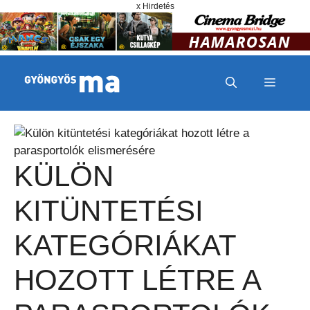
Megszakítás
Kilépés a tartalomba
x Hirdetés
MENÜ
KÜLÖN
KITÜNTETÉSI
KATEGÓRIÁKAT
HOZOTT LÉTRE A