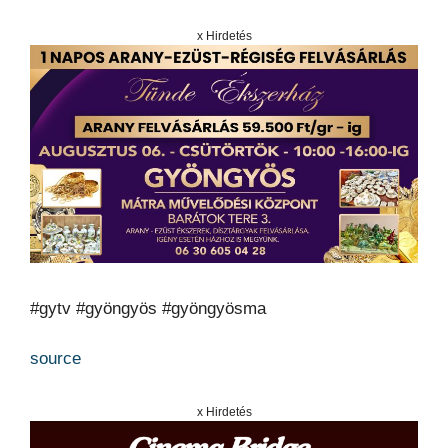
x Hirdetés
#gytv #gyöngyös #gyöngyösma
source
x Hirdetés