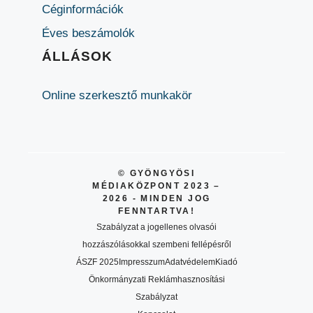
Céginformációk
Éves beszámolók
ÁLLÁSOK
Online szerkesztő munkakör
© GYÖNGYÖSI
MÉDIAKÖZPONT 2023 –
2026 - MINDEN JOG
FENNTARTVA!
Szabályzat a jogellenes olvasói
hozzászólásokkal szembeni fellépésről
ÁSZF 2025
Impresszum
Adatvédelem
Kiadó
Önkormányzati Reklámhasznosítási
Szabályzat