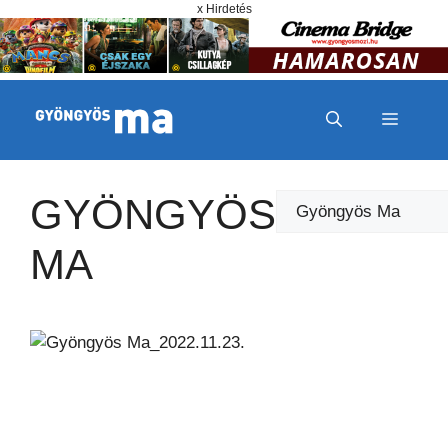
Megszakítás
Kilépés a tartalomba
x Hirdetés
MENÜ
GYÖNGYÖS
Kategóriák
MA