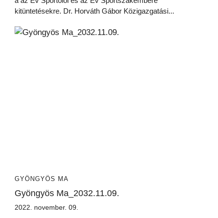
a az Év Sportolói és az Év Sportszakembere
kitüntetésekre. Dr. Horváth Gábor Közigazgatási...
GYÖNGYÖS MA
Gyöngyös Ma_2032.11.09.
2022. november. 09.