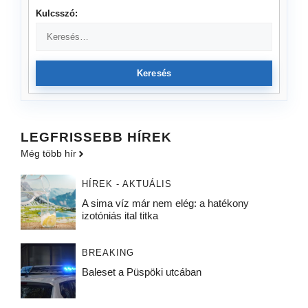
Kulcsszó:
Keresés
LEGFRISSEBB HÍREK
Még több hír
HÍREK - AKTUÁLIS
A sima víz már nem elég: a hatékony
izotóniás ital titka
BREAKING
Baleset a Püspöki utcában