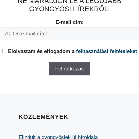
NE MARADJON LE A LEGÚJABB
GYÖNGYÖSI HÍREKRŐL!
E-mail cím:
Elolvastam és elfogadom a
felhasználási feltételeket
KÖZLEMÉNYEK
Elindult a gyöngyösiek új híroldala