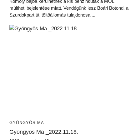
Komoly bajba kerülhetnek a kis benzinkutak a MOL
múltheti bejelentése miatt. Vendégünk lesz Boári Botond, a
Szurdokpart úti töltőállomás tulajdonosa....
GYÖNGYÖS MA
Gyöngyös Ma _2022.11.18.