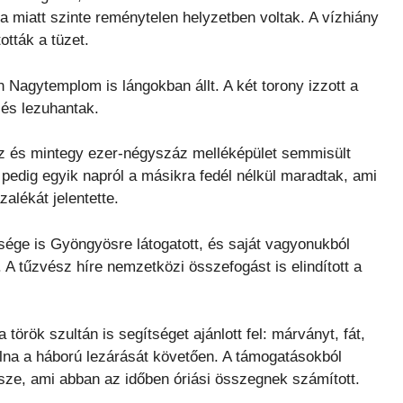
 miatt szinte reménytelen helyzetben voltak. A vízhiány
ották a tüzet.
 Nagytemplom is lángokban állt. A két torony izzott a
 és lezuhantak.
z és mintegy ezer-négyszáz melléképület semmisült
pedig egyik napról a másikra fedél nélkül maradtak, ami
lékát jelentette.
lesége is Gyöngyösre látogatott, és saját vagyonukból
. A tűzvész híre nemzetközi összefogást is elindított a
török szultán is segítséget ajánlott fel: márványt, fát,
lna a háború lezárását követően. A támogatásokból
össze, ami abban az időben óriási összegnek számított.