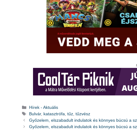
Kategória
Hírek - Aktuális
Címkék
Bulvár
,
katasztrófa
,
tűz
,
tűzvész
Győzelem, elszabadult indulatok és könnyes búcsú a s
Győzelem, elszabadult indulatok és könnyes búcsú a s