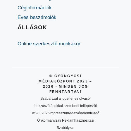
Céginformációk
Éves beszámolók
ÁLLÁSOK
Online szerkesztő munkakör
© GYÖNGYÖSI
MÉDIAKÖZPONT 2023 –
2026 - MINDEN JOG
FENNTARTVA!
Szabályzat a jogellenes olvasói
hozzászólásokkal szembeni fellépésről
ÁSZF 2025
Impresszum
Adatvédelem
Kiadó
Önkormányzati Reklámhasznosítási
Szabályzat