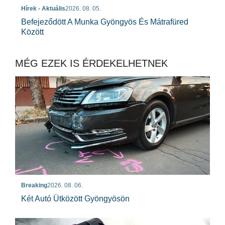
Hírek - Aktuális
2026. 08. 05.
Befejeződött A Munka Gyöngyös És Mátrafüred
Között
MÉG EZEK IS ÉRDEKELHETNEK
Breaking
2026. 08. 06.
Két Autó Ütközött Gyöngyösön