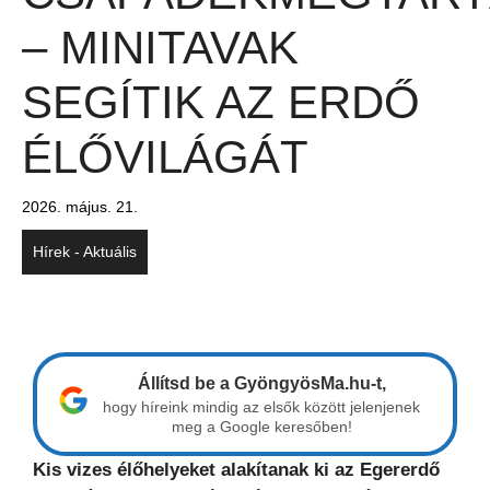
– MINITAVAK
SEGÍTIK AZ ERDŐ
ÉLŐVILÁGÁT
2026. május. 21.
Hírek - Aktuális
Állítsd be a GyöngyösMa.hu-t,
hogy híreink mindig az elsők között jelenjenek
meg a Google keresőben!
Kis vizes élőhelyeket alakítanak ki az Egererdő