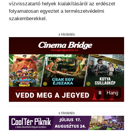
vízvisszatartó helyek kialakításáról az erdészet
folyamatosan egyeztet a természetvédelmi
szakemberekkel.
x Hirdetés
⏸
Hang
x Hirdetés