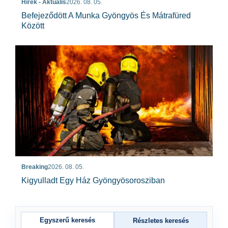
Hírek - Aktuális
2026. 08. 05.
Befejeződött A Munka Gyöngyös És Mátrafüred
Között
Breaking
2026. 08. 05.
Kigyulladt Egy Ház Gyöngyösorosziban
Egyszerű keresés
Részletes keresés