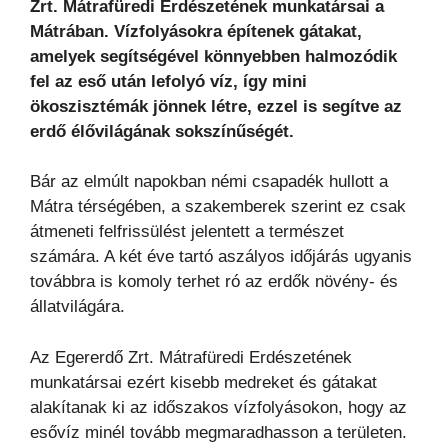
Zrt. Mátrafüredi Erdészetének munkatársai a
Mátrában. Vízfolyásokra építenek gátakat,
amelyek segítségével könnyebben halmozódik
fel az eső után lefolyó víz, így mini
ökoszisztémák jönnek létre, ezzel is segítve az
erdő élővilágának sokszínűségét.
Bár az elmúlt napokban némi csapadék hullott a
Mátra térségében, a szakemberek szerint ez csak
átmeneti felfrissülést jelentett a természet
számára. A két éve tartó aszályos időjárás ugyanis
továbbra is komoly terhet ró az erdők növény- és
állatvilágára.
Az Egererdő Zrt. Mátrafüredi Erdészetének
munkatársai ezért kisebb medreket és gátakat
alakítanak ki az időszakos vízfolyásokon, hogy az
esővíz minél tovább megmaradhasson a területen.