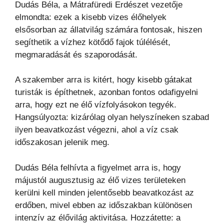
Dudás Béla, a Mátrafüredi Erdészet vezetője
elmondta: ezek a kisebb vizes élőhelyek
elsősorban az állatvilág számára fontosak, hiszen
segíthetik a vízhez kötődő fajok túlélését,
megmaradását és szaporodását.
A szakember arra is kitért, hogy kisebb gátakat
turisták is építhetnek, azonban fontos odafigyelni
arra, hogy ezt ne élő vízfolyásokon tegyék.
Hangsúlyozta: kizárólag olyan helyszíneken szabad
ilyen beavatkozást végezni, ahol a víz csak
időszakosan jelenik meg.
Dudás Béla felhívta a figyelmet arra is, hogy
májustól augusztusig az élő vizes területeken
kerülni kell minden jelentősebb beavatkozást az
erdőben, mivel ebben az időszakban különösen
intenzív az élővilág aktivitása. Hozzátette: a