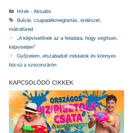
Kategória
Hírek - Aktuális
Címkék
Bulvár
,
csapadékmegtartás
,
erdészet
,
mátrafüred
„A képviselőnek az a feladata, hogy segítsen,
képviseljen”
Győzelem, elszabadult indulatok és könnyes
búcsú a szezonzárón
KAPCSOLÓDÓ CIKKEK