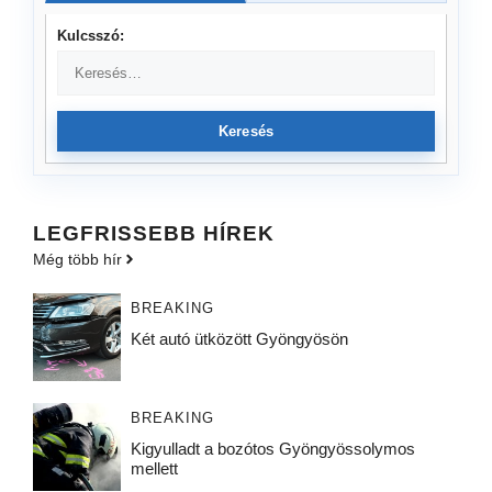
Kulcsszó:
Keresés
LEGFRISSEBB HÍREK
Még több hír
BREAKING
Két autó ütközött Gyöngyösön
BREAKING
Kigyulladt a bozótos Gyöngyössolymos
mellett