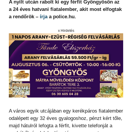
A nyílt utcán rabolt ki egy férfit Gyöngyösön az
a 24 éves hatvani fiatalember, akit most elfogtak
a rendőrök –
írja
a police.hu.
x Hirdetés
A város egyik utcájában egy kerékpáros fiatalember
odalépett egy 32 éves gyalogoshoz, pénzt kért tőle,
majd hátulról lefogta a férfit, kivette telefonját a