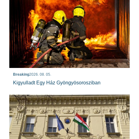
Breaking
2026. 08. 05.
Kigyulladt Egy Ház Gyöngyösorosziban