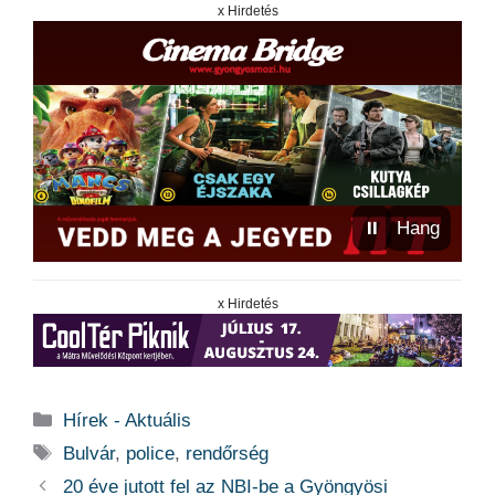
x Hirdetés
⏸
Hang
x Hirdetés
Kategória
Hírek - Aktuális
Címkék
Bulvár
,
police
,
rendőrség
20 éve jutott fel az NBI-be a Gyöngyösi