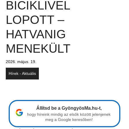
BICIKLIVEL
LOPOTT –
HATVANIG
MENEKÜLT
2026. május. 19.
Hírek - Aktuális
Állítsd be a GyöngyösMa.hu-t,
hogy híreink mindig az elsők között jelenjenek
meg a Google keresőben!