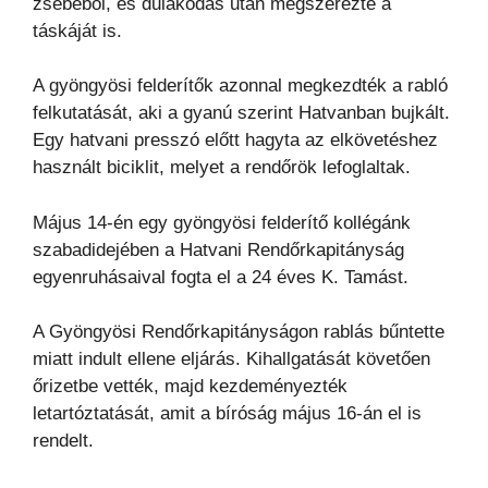
zsebéből, és dulakodás után megszerezte a
táskáját is.
A gyöngyösi felderítők azonnal megkezdték a rabló
felkutatását, aki a gyanú szerint Hatvanban bujkált.
Egy hatvani presszó előtt hagyta az elkövetéshez
használt biciklit, melyet a rendőrök lefoglaltak.
Május 14-én egy gyöngyösi felderítő kollégánk
szabadidejében a Hatvani Rendőrkapitányság
egyenruhásaival fogta el a 24 éves K. Tamást.
A Gyöngyösi Rendőrkapitányságon rablás bűntette
miatt indult ellene eljárás. Kihallgatását követően
őrizetbe vették, majd kezdeményezték
letartóztatását, amit a bíróság május 16-án el is
rendelt.