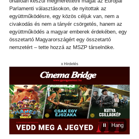
önállóan készül megmérettetni magát az Európai
Parlamenti választásokon, de nyitottak az
együttműködésre, egy közös céljuk van, nem a
civakodás és nem a tányér csörgetés, hanem az
együttműködés a magyar emberek érdekében, egy
összetartó Magyarországért egy összetartó
nemzetért – tette hozzá az MSZP társelnöke.
x Hirdetés
⏸
Hang