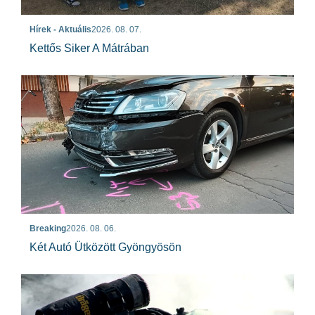
Hírek - Aktuális
2026. 08. 07.
Kettős Siker A Mátrában
Breaking
2026. 08. 06.
Két Autó Ütközött Gyöngyösön