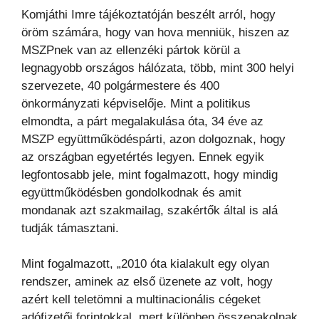
Komjáthi Imre tájékoztatóján beszélt arról, hogy
öröm számára, hogy van hova menniük, hiszen az
MSZPnek van az ellenzéki pártok körül a
legnagyobb országos hálózata, több, mint 300 helyi
szervezete, 40 polgármestere és 400
önkormányzati képviselője. Mint a politikus
elmondta, a párt megalakulása óta, 34 éve az
MSZP együttműködéspárti, azon dolgoznak, hogy
az országban egyetértés legyen. Ennek egyik
legfontosabb jele, mint fogalmazott, hogy mindig
együttműködésben gondolkodnak és amit
mondanak azt szakmailag, szakértők által is alá
tudják támasztani.
Mint fogalmazott, „2010 óta kialakult egy olyan
rendszer, aminek az első üzenete az volt, hogy
azért kell teletömni a multinacionális cégeket
adófizetői forintokkal, mert különben összepakolnak