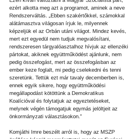
Ezen kíván változtatni a Magyar Szocialista párt,
ezért alkotta meg azt a programot, aminek a neve
Rendszerváltás. „Ebben szakértőkkel, számokkal
alátámasztva világosan írjuk le, milyennek
képzeljük el az Orbán utáni világot. Mindez kevés,
mert ezt egyedül nem tudjuk megvalósítani,
rendszeresen tárgyalóasztalhoz hívjuk az ellenzéki
pártokat, akiknek együttműködést ajánlunk, nem
pedig összefogást, mert az összefogásban az
ember keze foglalt, mi pedig cselekedni és tenni
szeretünk. Tettük ezt már tavaly decemberben is,
ennek egyik sikere, hogy együttműködési
megállapodást kötöttünk a Demokratikus
Koalícióval és folytatjuk az egyeztetéseket,
melynek végén támogatjuk egymás jelöltjeit az
önkormányzati választásokon.”
Komjáthi Imre beszélt arról is, hogy az MSZP