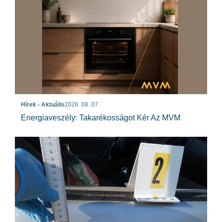
Hírek - Aktuális
2026. 08. 07.
Energiaveszély: Takarékosságot Kér Az MVM