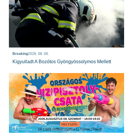
Breaking
2026. 08. 06.
Kigyulladt A Bozótos Gyöngyössolymos Mellett