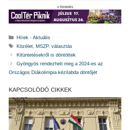
x Hirdetés
Kategória
Hírek - Aktuális
Címkék
Közélet
,
MSZP
,
választás
Kitüntetésekről is döntöttek
Gyöngyös rendezheti meg a 2024-es az
Országos Diákolimpia kézilabda döntőjét
KAPCSOLÓDÓ CIKKEK