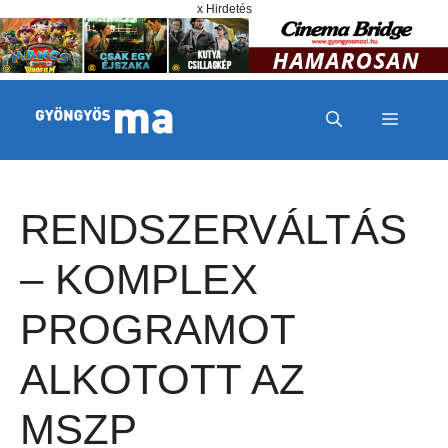
Megszakítás
Kilépés a tartalomba
x Hirdetés
MENÜ
RENDSZERVÁLTÁS
– KOMPLEX
PROGRAMOT
ALKOTOTT AZ
MSZP