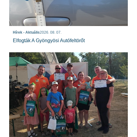
Hírek - Aktuális
2026. 08. 07.
Elfogták A Gyöngyösi Autófeltörőt