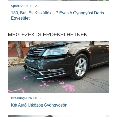
Sport7
2025. 10. 23.
180, Bull És Kiszállók – 7 Éves A Gyöngyösi Darts
Egyesület
MÉG EZEK IS ÉRDEKELHETNEK
Breaking
2026. 08. 06.
Két Autó Ütközött Gyöngyösön