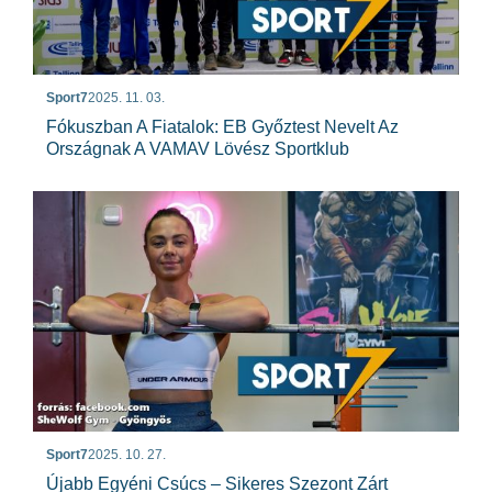
Sport7
2025. 11. 03.
Fókuszban A Fiatalok: EB Győztest Nevelt Az
Országnak A VAMAV Lövész Sportklub
Sport7
2025. 10. 27.
Újabb Egyéni Csúcs – Sikeres Szezont Zárt