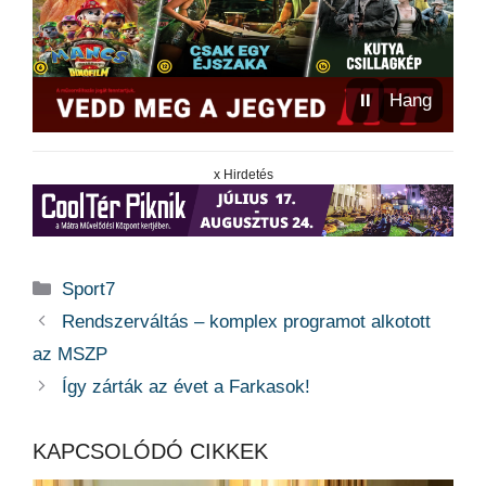
⏸
Hang
x Hirdetés
Kategória
Sport7
Rendszerváltás – komplex programot alkotott
az MSZP
Így zárták az évet a Farkasok!
KAPCSOLÓDÓ CIKKEK