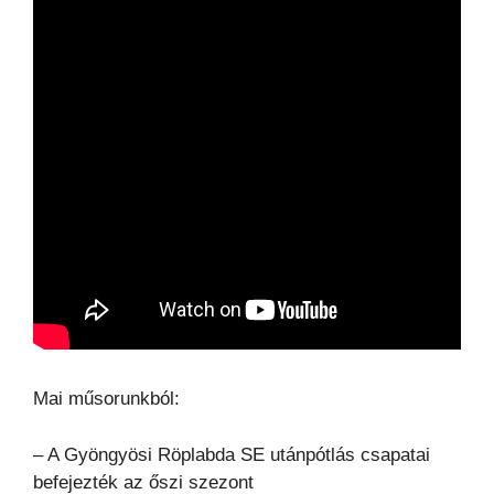
Mai műsorunkból:
– A Gyöngyösi Röplabda SE utánpótlás csapatai
befejezték az őszi szezont