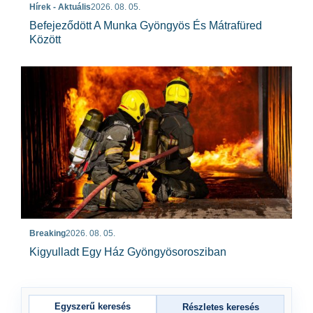
Hírek - Aktuális
2026. 08. 05.
Befejeződött A Munka Gyöngyös És Mátrafüred
Között
Breaking
2026. 08. 05.
Kigyulladt Egy Ház Gyöngyösorosziban
Egyszerű keresés
Részletes keresés