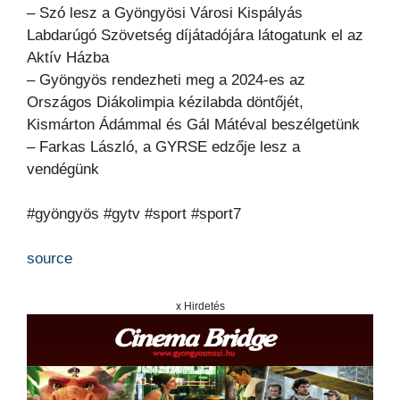
– Szó lesz a Gyöngyösi Városi Kispályás
Labdarúgó Szövetség díjátadójára látogatunk el az
Aktív Házba
– Gyöngyös rendezheti meg a 2024-es az
Országos Diákolimpia kézilabda döntőjét,
Kismárton Ádámmal és Gál Mátéval beszélgetünk
– Farkas László, a GYRSE edzője lesz a
vendégünk
#gyöngyös #gytv #sport #sport7
source
x Hirdetés