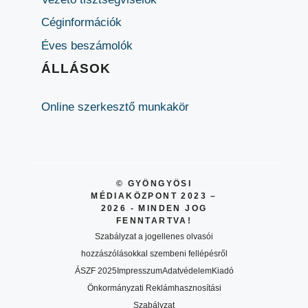
Céginformációk
Éves beszámolók
ÁLLÁSOK
Online szerkesztő munkakör
© GYÖNGYÖSI
MÉDIAKÖZPONT 2023 –
2026 - MINDEN JOG
FENNTARTVA!
Szabályzat a jogellenes olvasói
hozzászólásokkal szembeni fellépésről
ÁSZF 2025
Impresszum
Adatvédelem
Kiadó
Önkormányzati Reklámhasznosítási
Szabályzat