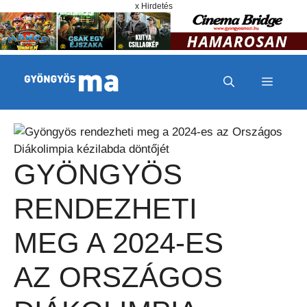
Megszakítás
Kilépés a tartalomba
x Hirdetés
MENÜ
GYÖNGYÖS
RENDEZHETI
MEG A 2024-ES
AZ ORSZÁGOS