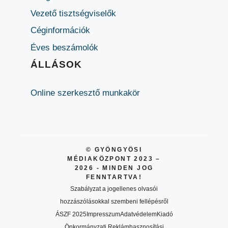
Vezető tisztségviselők
Céginformációk
Éves beszámolók
ÁLLÁSOK
Online szerkesztő munkakör
© GYÖNGYÖSI
MÉDIAKÖZPONT 2023 –
2026 - MINDEN JOG
FENNTARTVA!
Szabályzat a jogellenes olvasói
hozzászólásokkal szembeni fellépésről
ÁSZF 2025
Impresszum
Adatvédelem
Kiadó
Önkormányzati Reklámhasznosítási