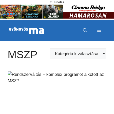
Megszakítás
Kilépés a tartalomba
x Hirdetés
MENÜ
MSZP
Kategóriák