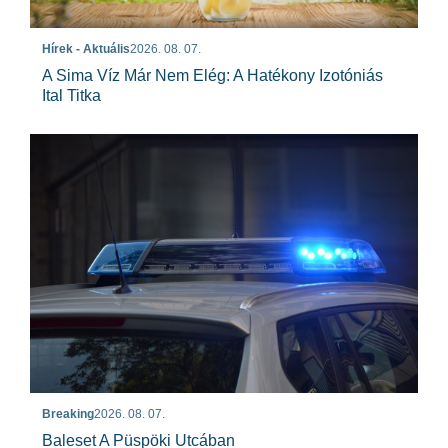
Hírek - Aktuális
2026. 08. 07.
A Sima Víz Már Nem Elég: A Hatékony Izotóniás
Ital Titka
Breaking
2026. 08. 07.
Baleset A Püspöki Utcában