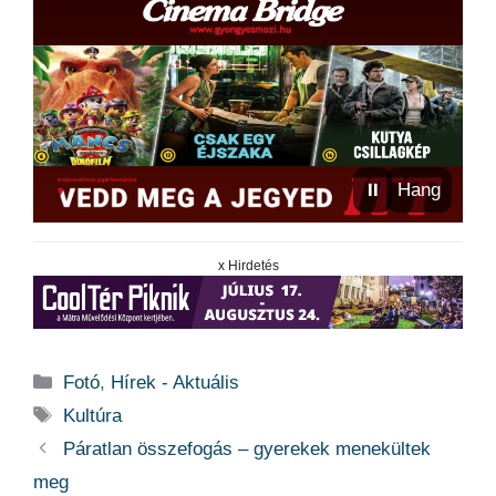
⏸
Hang
x Hirdetés
Kategória
Fotó
,
Hírek - Aktuális
Címkék
Kultúra
Páratlan összefogás – gyerekek menekültek
meg