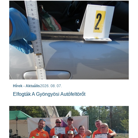
Hírek - Aktuális
2026. 08. 07.
Elfogták A Gyöngyösi Autófeltörőt