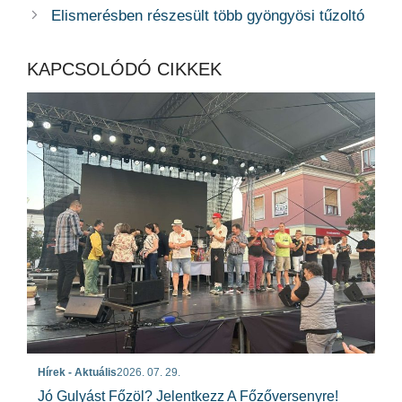
Elismerésben részesült több gyöngyösi tűzoltó
KAPCSOLÓDÓ CIKKEK
Hírek - Aktuális
2026. 07. 29.
Jó Gulyást Főzöl? Jelentkezz A Főzőversenyre!