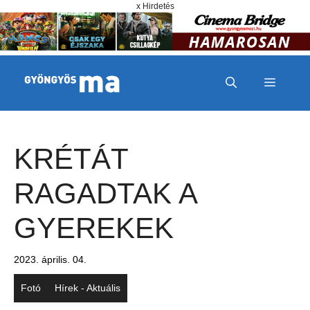
Megszakítás
Kilépés a tartalomba
x Hirdetés
MENÜ
KRÉTÁT
RAGADTAK A
GYEREKEK
2023. április. 04.
Fotó
Hírek - Aktuális