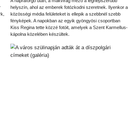
A napraforgó után, a mákvirág mező a legnépszerűbb
r
helyszín, ahol az emberek fotózkodni szeretnek. Ilyenkor a
rk,
közösségi média felületeket is ellepik a szebbnél szebb
fényképek. A napokban az egyik gyöngyösi csoportban
Kiss Regina tette közzé fotóit, amelyek a Szent Karmellus-
kápolna közelében készültek.