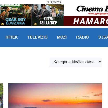
x Hirdetés
HÍREK
TELEVÍZIÓ
MOZI
RÁDIÓ
ÚJS
Kategóriák