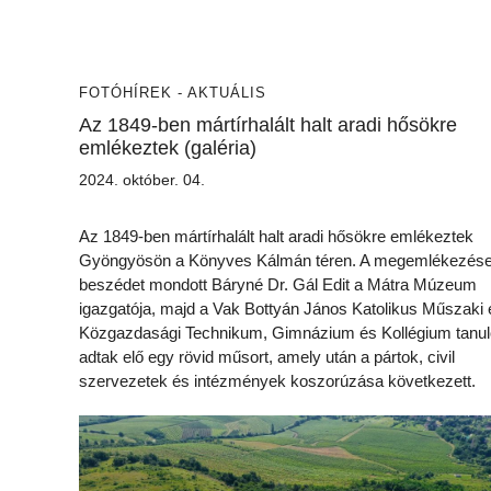
FOTÓ
HÍREK - AKTUÁLIS
Az 1849-ben mártírhalált halt aradi hősökre
emlékeztek (galéria)
2024. október. 04.
Az 1849-ben mártírhalált halt aradi hősökre emlékeztek
Gyöngyösön a Könyves Kálmán téren. A megemlékezés
beszédet mondott Báryné Dr. Gál Edit a Mátra Múzeum
igazgatója, majd a Vak Bottyán János Katolikus Műszaki 
Közgazdasági Technikum, Gimnázium és Kollégium tanul
adtak elő egy rövid műsort, amely után a pártok, civil
szervezetek és intézmények koszorúzása következett.