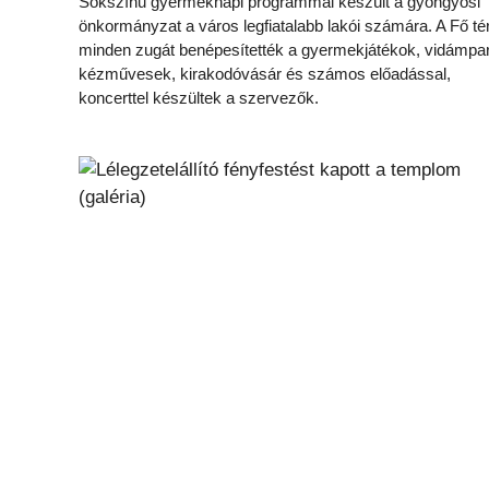
Sokszínű gyermeknapi programmal készült a gyöngyösi
önkormányzat a város legfiatalabb lakói számára. A Fő té
minden zugát benépesítették a gyermekjátékok, vidámpa
kézművesek, kirakodóvásár és számos előadással,
koncerttel készültek a szervezők.