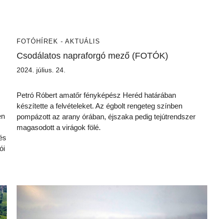
FOTÓ
HÍREK - AKTUÁLIS
Csodálatos napraforgó mező (FOTÓK)
2024. július. 24.
Petró Róbert amatőr fényképész Heréd határában
készítette a felvételeket. Az égbolt rengeteg színben
en
pompázott az arany órában, éjszaka pedig tejútrendszer
magasodott a virágok fölé.
és
ói