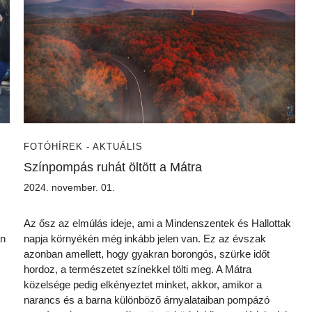
FOTÓ
HÍREK - AKTUÁLIS
Színpompás ruhát öltött a Mátra
2024. november. 01.
Az ősz az elmúlás ideje, ami a Mindenszentek és Hallottak
an
napja környékén még inkább jelen van. Ez az évszak
azonban amellett, hogy gyakran borongós, szürke időt
hordoz, a természetet színekkel tölti meg. A Mátra
közelsége pedig elkényeztet minket, akkor, amikor a
narancs és a barna különböző árnyalataiban pompázó