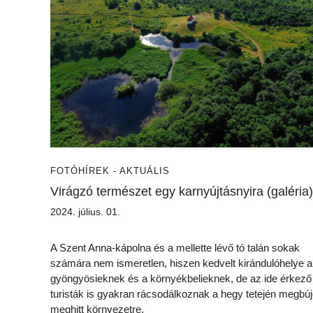
FOTÓ
HÍREK - AKTUÁLIS
Virágzó természet egy karnyújtásnyira (galéria)
2024. július. 01.
A Szent Anna-kápolna és a mellette lévő tó talán sokak
számára nem ismeretlen, hiszen kedvelt kirándulóhelye a
gyöngyösieknek és a környékbelieknek, de az ide érkező
turisták is gyakran rácsodálkoznak a hegy tetején megbú
meghitt környezetre.