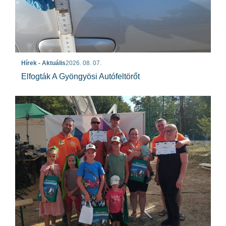
Hírek - Aktuális
2026. 08. 07.
Elfogták A Gyöngyösi Autófeltörőt