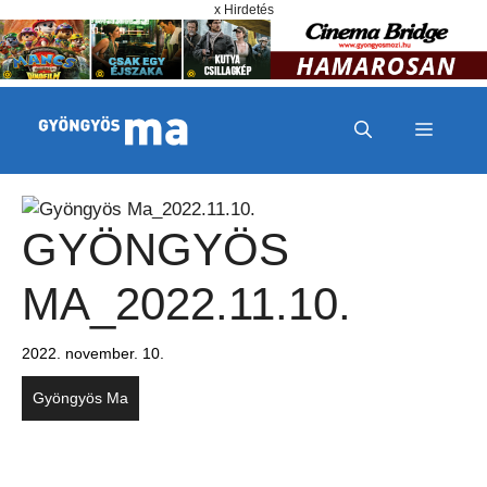
Megszakítás
Kilépés a tartalomba
x Hirdetés
MENÜ
GYÖNGYÖS
MA_2022.11.10.
2022. november. 10.
Gyöngyös Ma