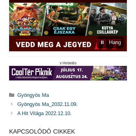
⏸
Hang
x Hirdetés
Kategória
Gyöngyös Ma
Gyöngyös Ma_2032.11.09.
A Hit Világa 2022.12.10.
KAPCSOLÓDÓ CIKKEK