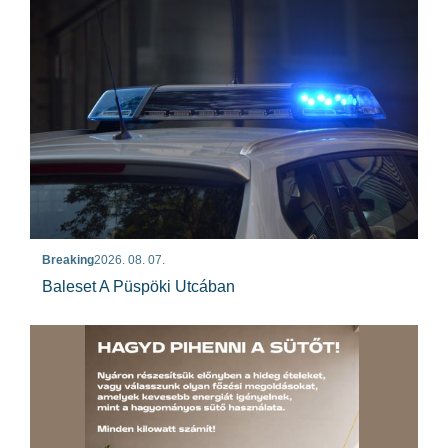
Breaking
2026. 08. 07.
Baleset A Püspöki Utcában