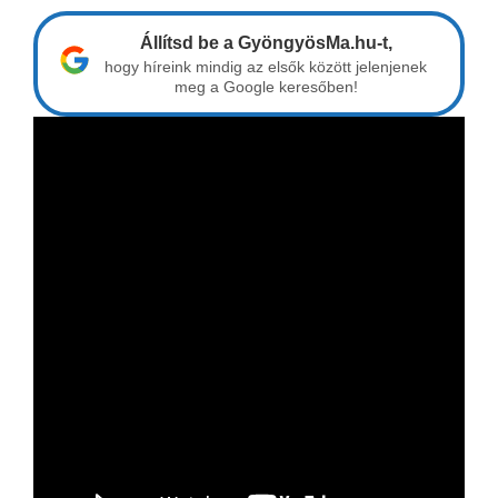
Állítsd be a GyöngyösMa.hu-t,
hogy híreink mindig az elsők között jelenjenek
meg a Google keresőben!