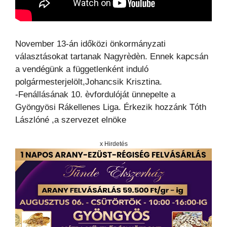
November 13-án időközi önkormányzati
választásokat tartanak Nagyrèdèn. Ennek kapcsán
a vendégünk a függetlenként induló
polgármesterjelölt,Johancsik Krisztina.
-Fenállásának 10. èvfordulóját ünnepelte a
Gyöngyösi Rákellenes Liga. Érkezik hozzánk Tóth
Lászlóné ,a szervezet elnöke
x Hirdetés