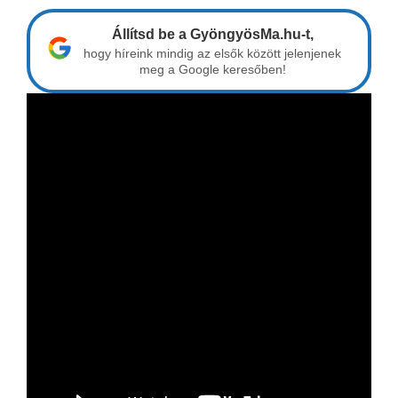
Állítsd be a GyöngyösMa.hu-t,
hogy híreink mindig az elsők között jelenjenek
meg a Google keresőben!