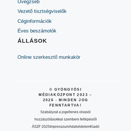
Üvegzseb
Vezető tisztségviselők
Céginformációk
Éves beszámolók
ÁLLÁSOK
Online szerkesztő munkakör
© GYÖNGYÖSI
MÉDIAKÖZPONT 2023 –
2026 - MINDEN JOG
FENNTARTVA!
Szabályzat a jogellenes olvasói
hozzászólásokkal szembeni fellépésről
ÁSZF 2025
Impresszum
Adatvédelem
Kiadó