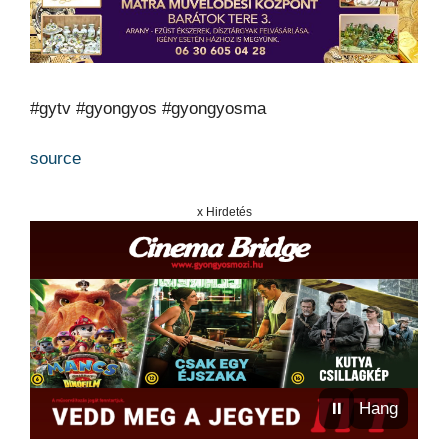
#gytv #gyongyos #gyongyosma
source
x Hirdetés
⏸
Hang