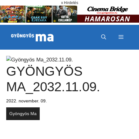
Megszakítás
Kilépés a tartalomba
x Hirdetés
MENÜ
GYÖNGYÖS
MA_2032.11.09.
2022. november. 09.
Gyöngyös Ma