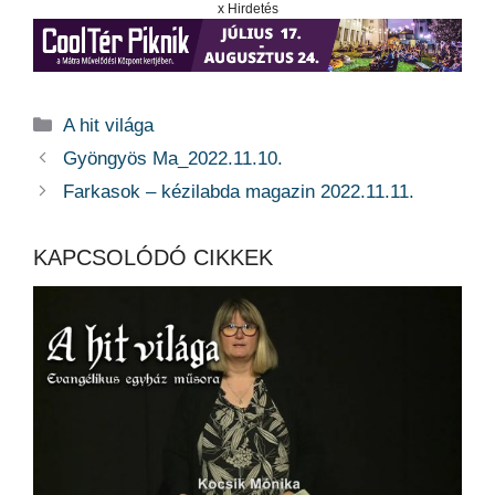
x Hirdetés
Kategória
A hit világa
Gyöngyös Ma_2022.11.10.
Farkasok – kézilabda magazin 2022.11.11.
KAPCSOLÓDÓ CIKKEK