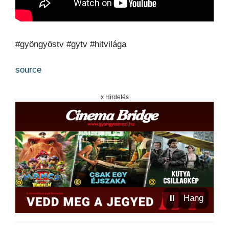
#gyöngyöstv #gytv #hitvilága
source
x Hirdetés
⏸
Hang