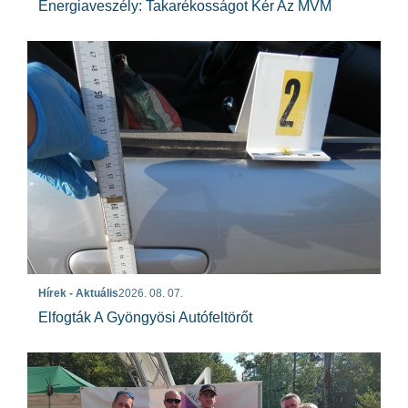
Energiaveszély: Takarékosságot Kér Az MVM
Hírek - Aktuális
2026. 08. 07.
Elfogták A Gyöngyösi Autófeltörőt