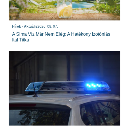
Hírek - Aktuális
2026. 08. 07.
A Sima Víz Már Nem Elég: A Hatékony Izotóniás
Ital Titka