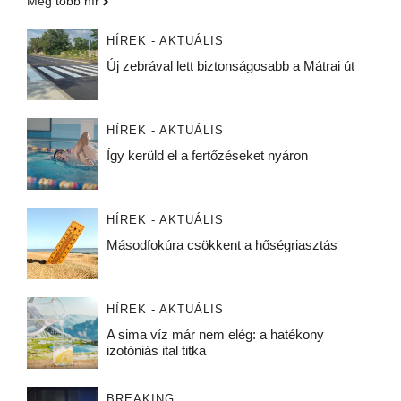
Még több hír
HÍREK - AKTUÁLIS
Új zebrával lett biztonságosabb a Mátrai út
HÍREK - AKTUÁLIS
Így kerüld el a fertőzéseket nyáron
HÍREK - AKTUÁLIS
Másodfokúra csökkent a hőségriasztás
HÍREK - AKTUÁLIS
A sima víz már nem elég: a hatékony
izotóniás ital titka
BREAKING