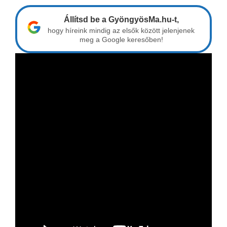
Állítsd be a GyöngyösMa.hu-t,
hogy híreink mindig az elsők között jelenjenek
meg a Google keresőben!