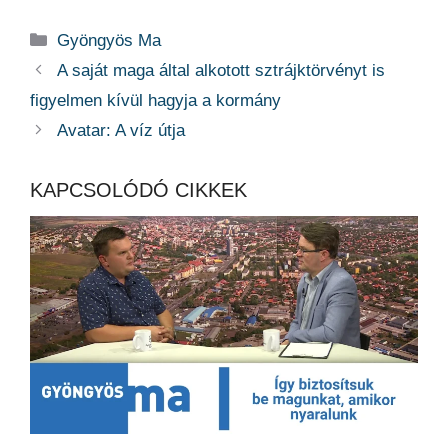
Kategória
Gyöngyös Ma
A saját maga által alkotott sztrájktörvényt is
figyelmen kívül hagyja a kormány
Avatar: A víz útja
KAPCSOLÓDÓ CIKKEK