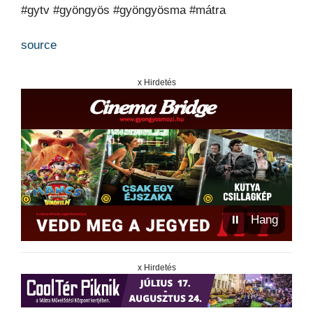
#gytv #gyöngyös #gyöngyösma #mátra
source
x Hirdetés
⏸
Hang
x Hirdetés