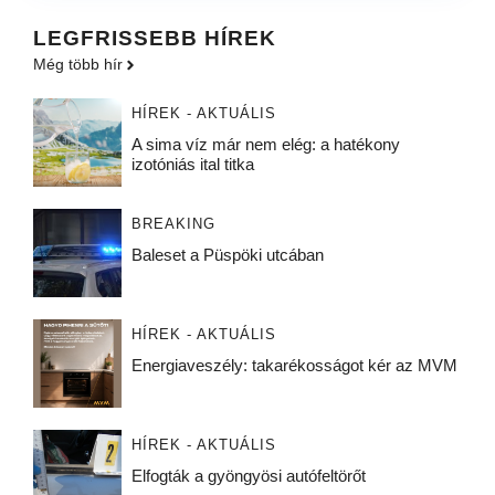
LEGFRISSEBB HÍREK
Még több hír
HÍREK - AKTUÁLIS
A sima víz már nem elég: a hatékony
izotóniás ital titka
BREAKING
Baleset a Püspöki utcában
HÍREK - AKTUÁLIS
Energiaveszély: takarékosságot kér az MVM
HÍREK - AKTUÁLIS
Elfogták a gyöngyösi autófeltörőt