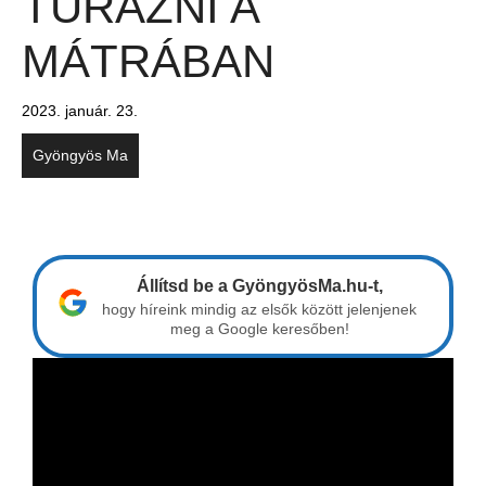
TÚRÁZNI A
MÁTRÁBAN
2023. január. 23.
Gyöngyös Ma
Állítsd be a GyöngyösMa.hu-t,
hogy híreink mindig az elsők között jelenjenek
meg a Google keresőben!