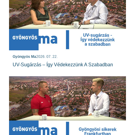
Gyöngyös Ma
2026. 07. 22.
UV-Sugárzás – Így Védekezzünk A Szabadban