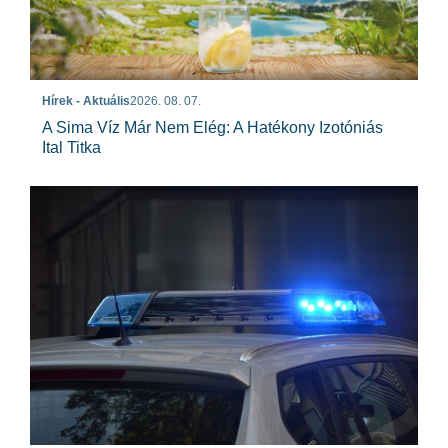
Hírek - Aktuális
2026. 08. 07.
A Sima Víz Már Nem Elég: A Hatékony Izotóniás
Ital Titka