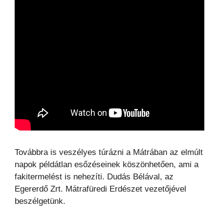
Továbbra is veszélyes túrázni a Mátrában az elmúlt
napok példátlan esőzéseinek köszönhetően, ami a
fakitermelést is nehezíti. Dudás Bélával, az
Egererdő Zrt. Mátrafüredi Erdészet vezetőjével
beszélgetünk.