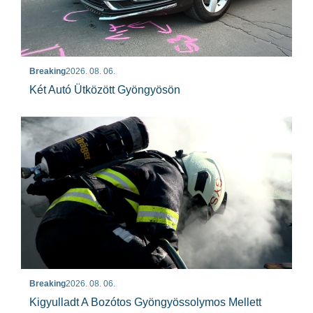
Breaking
2026. 08. 06.
Két Autó Ütközött Gyöngyösön
Breaking
2026. 08. 06.
Kigyulladt A Bozótos Gyöngyössolymos Mellett