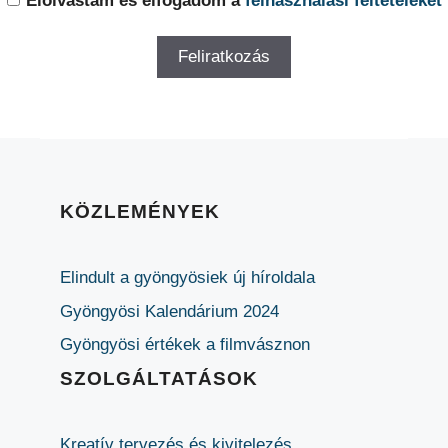
Elolvastam és elfogadom a
felhasználási feltételeket
KÖZLEMÉNYEK
Elindult a gyöngyösiek új híroldala
Gyöngyösi Kalendárium 2024
Gyöngyösi értékek a filmvásznon
SZOLGÁLTATÁSOK
Kreatív tervezés és kivitelezés