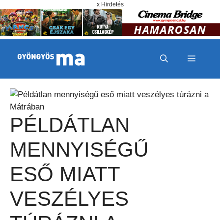
Megszakítás
Kilépés a tartalomba
x Hirdetés
MENÜ
PÉLDÁTLAN
MENNYISÉGŰ
ESŐ MIATT
VESZÉLYES