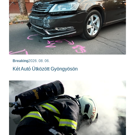
Breaking
2026. 08. 06.
Két Autó Ütközött Gyöngyösön