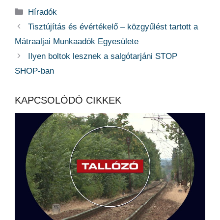
Kategória
Híradók
Tisztújítás és évértékelő – közgyűlést tartott a
Mátraaljai Munkaadók Egyesülete
Ilyen boltok lesznek a salgótarjáni STOP
SHOP-ban
KAPCSOLÓDÓ CIKKEK