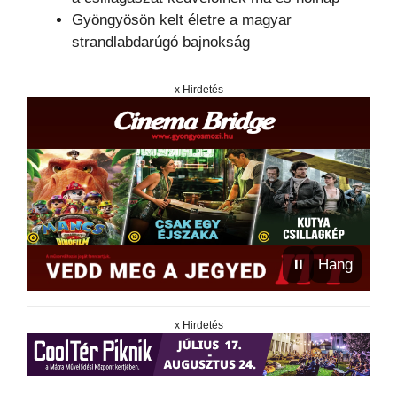
Gyöngyösön kelt életre a magyar
strandlabdarúgó bajnokság
x Hirdetés
⏸
Hang
x Hirdetés