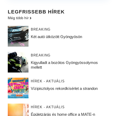
LEGFRISSEBB HÍREK
Még több hír
BREAKING
Két autó ütközött Gyöngyösön
BREAKING
Kigyulladt a bozótos Gyöngyössolymos
mellett
HÍREK - AKTUÁLIS
Vízipisztolyos rekordkísérlet a strandon
HÍREK - AKTUÁLIS
Épületzárás és home office a MATE-n