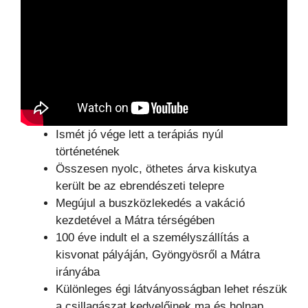
Ismét jó vége lett a terápiás nyúl
történetének
Összesen nyolc, öthetes árva kiskutya
került be az ebrendészeti telepre
Megújul a buszközlekedés a vakáció
kezdetével a Mátra térségében
100 éve indult el a személyszállítás a
kisvonat pályáján, Gyöngyösről a Mátra
irányába
Különleges égi látványosságban lehet részük
a csillagászat kedvelőinek ma és holnap