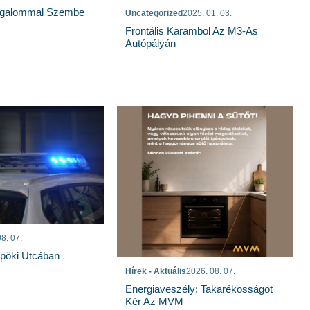
rgalommal Szembe
Uncategorized
2025. 01. 03.
Frontális Karambol Az M3-As
Autópályán
8. 07.
spöki Utcában
Hírek - Aktuális
2026. 08. 07.
Energiaveszély: Takarékosságot
Kér Az MVM