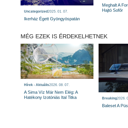
Meghalt A Fo
Hajtó Sofőr
Uncategorized
2025. 01. 07.
Ikerház Égett Gyöngyöspatán
MÉG EZEK IS ÉRDEKELHETNEK
Hírek - Aktuális
2026. 08. 07.
A Sima Víz Már Nem Elég: A
Hatékony Izotóniás Ital Titka
Breaking
2026. 0
Baleset A Pü