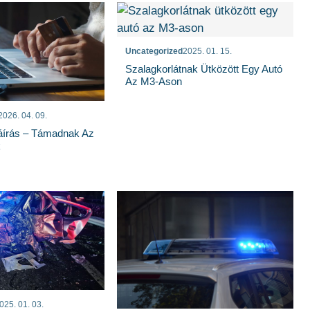
Uncategorized
2025. 01. 15.
Szalagkorlátnak Ütközött Egy Autó
Az M3-Ason
2026. 04. 09.
írás – Támadnak Az
k
025. 01. 03.