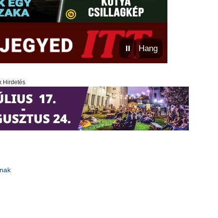
⏸
Hang
x Hirdetés
knak