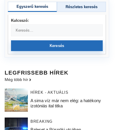
Egyszerű keresés
Részletes keresés
Kulcsszó:
Keresés
LEGFRISSEBB HÍREK
Még több hír
HÍREK - AKTUÁLIS
A sima víz már nem elég: a hatékony
izotóniás ital titka
BREAKING
Baleset a Püspöki utcában