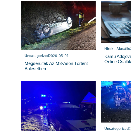
Hírek - Aktuális
Uncategorized
2026. 05. 01.
Kamu Adójóvá
Online Csaló
Megsérültek Az M3-Ason Történt
Balesetben
Uncategorized
2