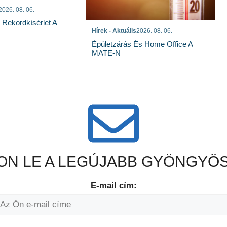
2026. 08. 06.
s Rekordkísérlet A
Hírek - Aktuális
2026. 08. 06.
Épületzárás És Home Office A
MATE-N
N LE A LEGÚJABB GYÖNGYÖS
E-mail cím: