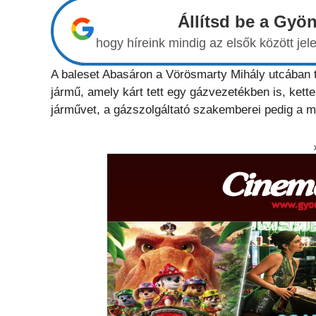
Állítsd be a Gyö
hogy híreink mindig az elsők között j
A baleset Abasáron a Vörösmarty Mihály utcában tö
jármű, amely kárt tett egy gázvezetékben is, kette
járművet, a gázszolgáltató szakemberei pedig a me