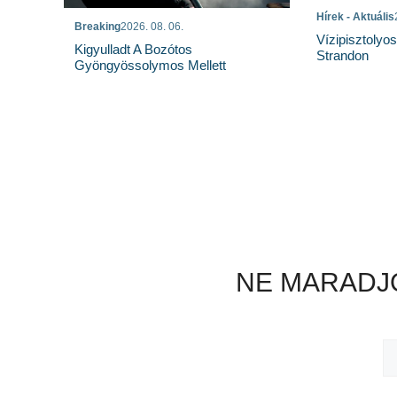
Hírek - Aktuális
Breaking
2026. 08. 06.
Vízipisztolyo
Kigyulladt A Bozótos
Strandon
Gyöngyössolymos Mellett
NE MARADJO