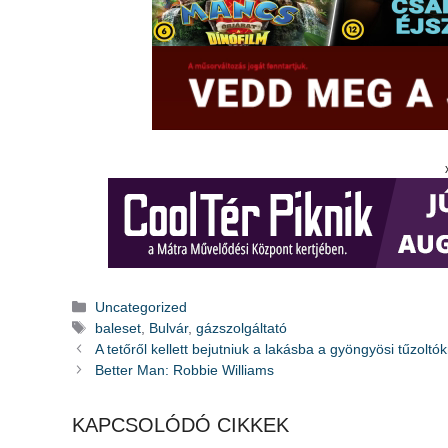
Kategória
Uncategorized
Címkék
baleset
,
Bulvár
,
gázszolgáltató
A tetőről kellett bejutniuk a lakásba a gyöngyösi tűzoltó
Better Man: Robbie Williams
KAPCSOLÓDÓ CIKKEK