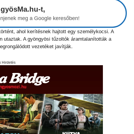
ngyösMa.hu-t,
elenjenek meg a Google keresőben!
rtént, ahol kerítésnek hajtott egy személykocsi. A
n utaztak. A gyöngyösi tűzoltók áramtalanították a
grongálódott vezetéket javítják.
x Hirdetés