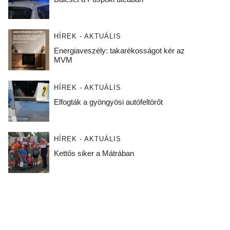
HÍREK - AKTUÁLIS
Energiaveszély: takarékosságot kér az
MVM
HÍREK - AKTUÁLIS
Elfogták a gyöngyösi autófeltörőt
HÍREK - AKTUÁLIS
Kettős siker a Mátrában