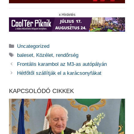
x Hirdetés
Kategória
Uncategorized
Címkék
baleset
,
Közélet
,
rendőrség
Frontális karambol az M3-as autópályán
Hétfőtől szállítják el a karácsonyfákat
KAPCSOLÓDÓ CIKKEK