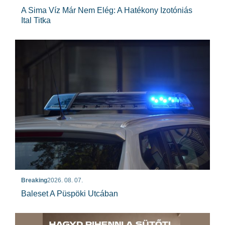
A Sima Víz Már Nem Elég: A Hatékony Izotóniás
Ital Titka
Breaking
2026. 08. 07.
Baleset A Püspöki Utcában