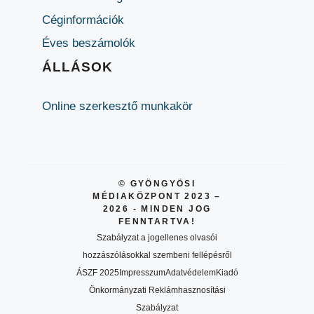
Céginformációk
Éves beszámolók
ÁLLÁSOK
Online szerkesztő munkakör
© GYÖNGYÖSI
MÉDIAKÖZPONT 2023 –
2026 - MINDEN JOG
FENNTARTVA!
Szabályzat a jogellenes olvasói
hozzászólásokkal szembeni fellépésről
ÁSZF 2025
Impresszum
Adatvédelem
Kiadó
Önkormányzati Reklámhasznosítási
Szabályzat