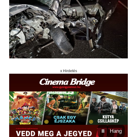
x Hirdetés
⏸
Hang