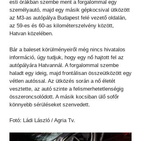
esti órákban szembe ment a forgalommal egy
személyautó, majd egy másik gépkocsival ütközött
az M3-as autópálya Budapest felé vezető oldalán,
az 59-es és 60-as kilométerszelvény között,
Hatvan közelében.
Bár a baleset körülményeiről még nincs hivatalos
információ, úgy tudjuk, hogy egy nő hajtott fel az
autópályára Hatvannál. A forgalommal szembe
haladt egy ideig, majd frontálisan összeütközött egy
vétlen autóssal. Az ütközés során a nő életét
vesztette, az autó szinte a felismerhetetlenségig
összeroncsolódott. A másik kocsiban ülő sofőr
könnyebb sérüléseket szenvedett.
Fotó: Ládi László / Agria Tv.