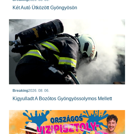
Két Autó Ütközött Gyöngyösön
Breaking
2026. 08. 06.
Kigyulladt A Bozótos Gyöngyössolymos Mellett