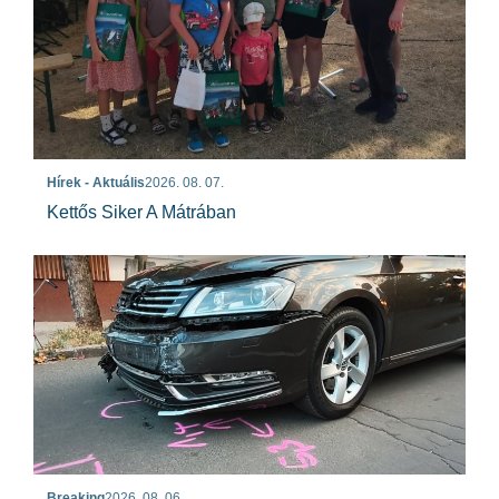
Hírek - Aktuális
2026. 08. 07.
Kettős Siker A Mátrában
Breaking
2026. 08. 06.