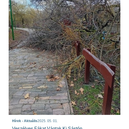
Hírek - Aktuális
2025. 05. 01.
Veszélyes Fákat Vágtak Ki Sástón