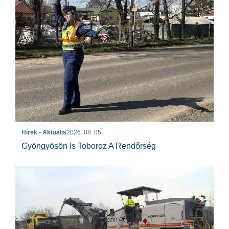
Hírek - Aktuális
2026. 08. 05.
Gyöngyösön Is Toboroz A Rendőrség