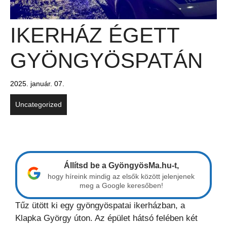
IKERHÁZ ÉGETT
GYÖNGYÖSPATÁN
2025. január. 07.
Uncategorized
Állítsd be a GyöngyösMa.hu-t,
hogy híreink mindig az elsők között jelenjenek
meg a Google keresőben!
Tűz ütött ki egy gyöngyöspatai ikerházban, a
Klapka György úton. Az épület hátsó felében két