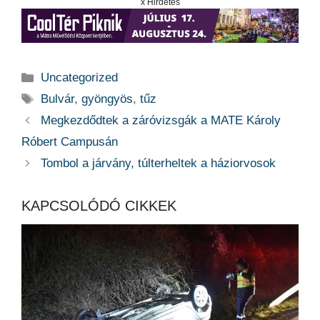
x Hirdetés
Kategória
Uncategorized
Címkék
Bulvár
,
gyöngyös
,
tűz
Megkezdődtek a záróvizsgák a MATE Károly
Róbert Campusán
Tombol a járvány, túlterheltek a háziorvosok
KAPCSOLÓDÓ CIKKEK