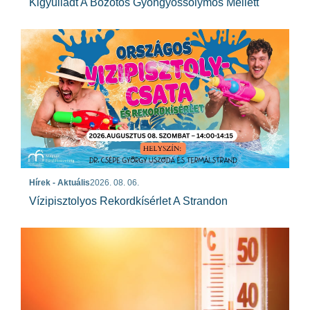
Kigyulladt A Bozótos Gyöngyössolymos Mellett
Hírek - Aktuális
2026. 08. 06.
Vízipisztolyos Rekordkísérlet A Strandon