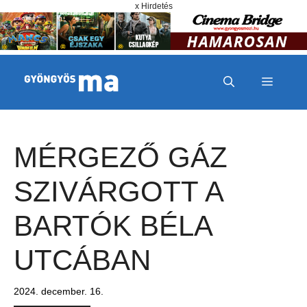
Megszakítás
Kilépés a tartalomba
x Hirdetés
MENÜ
MÉRGEZŐ GÁZ
SZIVÁRGOTT A
BARTÓK BÉLA
UTCÁBAN
2024. december. 16.