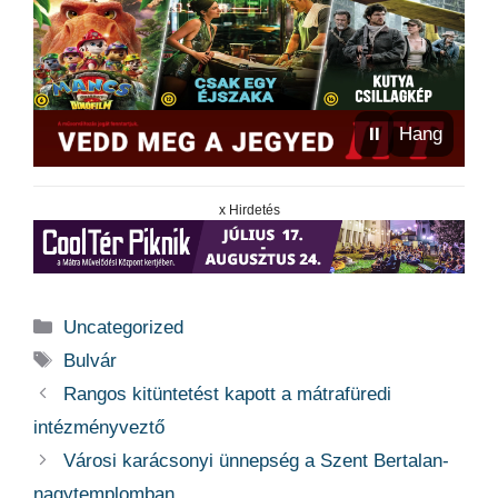
⏸
Hang
x Hirdetés
Kategória
Uncategorized
Címkék
Bulvár
Rangos kitüntetést kapott a mátrafüredi
intézményveztő
Városi karácsonyi ünnepség a Szent Bertalan-
nagytemplomban