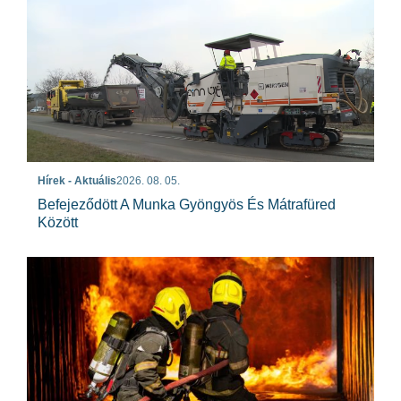
Hírek - Aktuális
2026. 08. 05.
Befejeződött A Munka Gyöngyös És Mátrafüred
Között