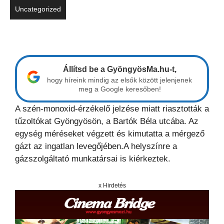
Uncategorized
Állítsd be a GyöngyösMa.hu-t,
hogy híreink mindig az elsők között jelenjenek
meg a Google keresőben!
A szén-monoxid-érzékelő jelzése miatt riasztották a
tűzoltókat Gyöngyösön, a Bartók Béla utcába. Az
egység méréseket végzett és kimutatta a mérgező
gázt az ingatlan levegőjében.A helyszínre a
gázszolgáltató munkatársai is kiérkeztek.
x Hirdetés