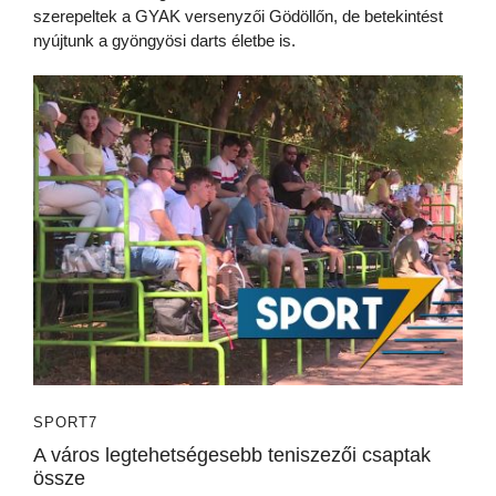
szerepeltek a GYAK versenyzői Gödöllőn, de betekintést
nyújtunk a gyöngyösi darts életbe is.
SPORT7
A város legtehetségesebb teniszezői csaptak
össze