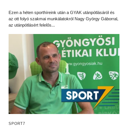
Ezen a héten sporthíreink után a GYAK utánpótlásáról és
az ott folyó szakmai munkálatokról Nagy György Gáborral,
az utánpótlásért felelős...
SPORT7