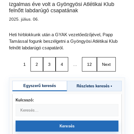
Izgalmas éve volt a Gyöngyösi Atlétikai Klub
felnőtt labdarúgó csapatának
2025. július. 06.
Heti hírblokkunk után a GYAK vezetőedzőjével, Papp
Tamással fogunk beszélgetni a Gyöngyösi Atlétikai Klub
felnőtt labdarúgó csapatáról.
1
2
3
4
…
12
Next
Egyszerű keresés
Részletes keresés
•
Kulcsszó:
Keresés